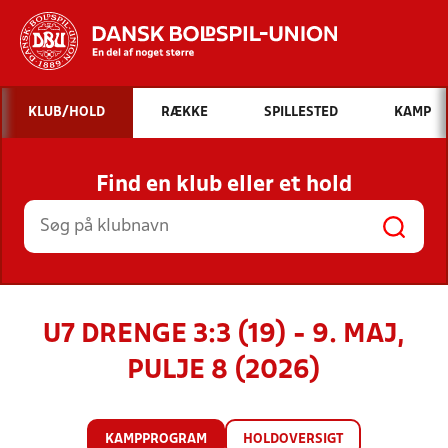
Hvad vil du søge efter?
KLUB/HOLD
RÆKKE
SPILLESTED
KAMP
INDHOLD OG NYHEDER
Find en klub eller et hold
STILLINGER, RESULTATER, KLUBBER OG
HOLD
U7 DRENGE 3:3 (19) - 9. MAJ,
PULJE 8 (2026)
KAMPPROGRAM
HOLDOVERSIGT