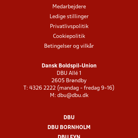
Medarbejdere
Ledige stillinger
Privatlivspolitik
Cookiepolitik
Betingelser og vilkår
Dansk Boldspil-Union
DBU Allé 1
2605 Brøndby
T: 4326 2222 (mandag - fredag 9-16)
M:
dbu@dbu.dk
DBU
DBU BORNHOLM
DBU FYN