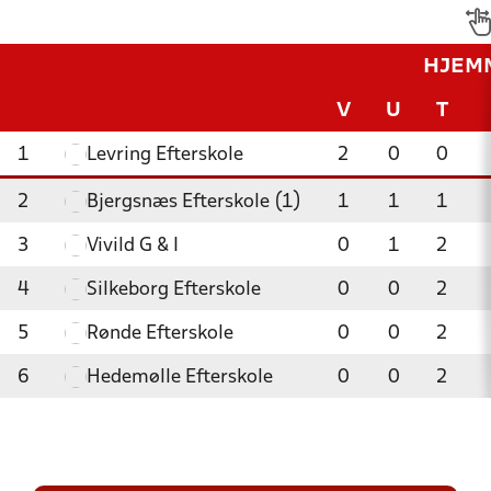
HJEM
V
U
T
1
Levring Efterskole
2
0
0
2
Bjergsnæs Efterskole (1)
1
1
1
3
Vivild G & I
0
1
2
4
Silkeborg Efterskole
0
0
2
5
Rønde Efterskole
0
0
2
6
Hedemølle Efterskole
0
0
2