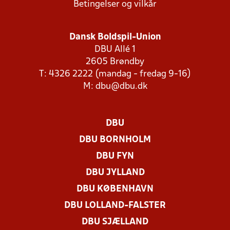
Betingelser og vilkår
Dansk Boldspil-Union
DBU Allé 1
2605 Brøndby
T: 4326 2222 (mandag - fredag 9-16)
M:
dbu@dbu.dk
DBU
DBU BORNHOLM
DBU FYN
DBU JYLLAND
DBU KØBENHAVN
DBU LOLLAND-FALSTER
DBU SJÆLLAND