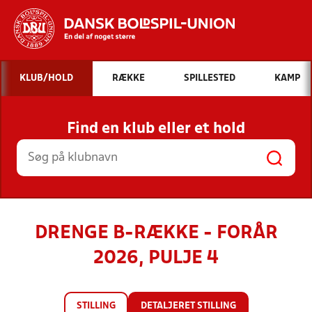
Hvad vil du søge efter?
KLUB/HOLD
RÆKKE
SPILLESTED
KAMP
INDHOLD OG NYHEDER
Find en klub eller et hold
STILLINGER, RESULTATER, KLUBBER OG
HOLD
DRENGE B-RÆKKE - FORÅR
2026, PULJE 4
STILLING
DETALJERET STILLING