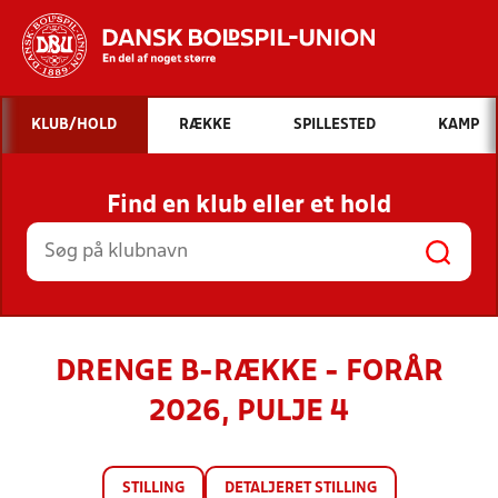
Hvad vil du søge efter?
KLUB/HOLD
RÆKKE
SPILLESTED
KAMP
INDHOLD OG NYHEDER
Find en klub eller et hold
STILLINGER, RESULTATER, KLUBBER OG
HOLD
DRENGE B-RÆKKE - FORÅR
2026, PULJE 4
STILLING
DETALJERET STILLING