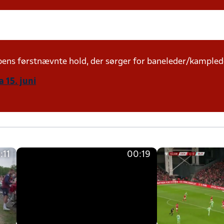
mpens førstnævnte hold, der sørger for baneleder/kampled
 15. juni
:11
00:19