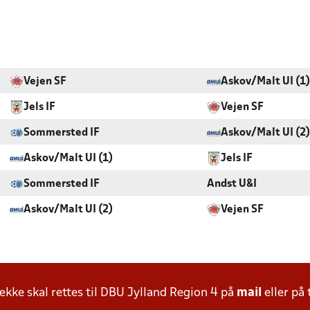
Vejen SF
Askov/Malt UI (1)
Jels IF
Vejen SF
Sommersted IF
Askov/Malt UI (2)
Askov/Malt UI (1)
Jels IF
Sommersted IF
Andst U&I
Askov/Malt UI (2)
Vejen SF
ke skal rettes til DBU Jylland Region 4 på
mail
eller på 