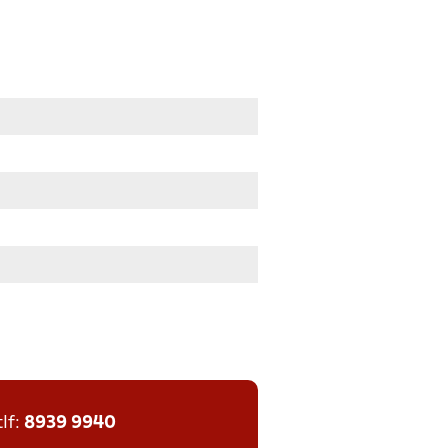
tlf:
8939 9940