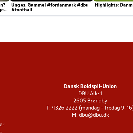
en?
Ung vs. Gammel #fordanmark #dbu
Highlights: Danma
ger
#football
Dansk Boldspil-Union
DBU Allé 1
2605 Brøndby
T: 4326 2222 (mandag - fredag 9-16
M:
dbu@dbu.dk
ger