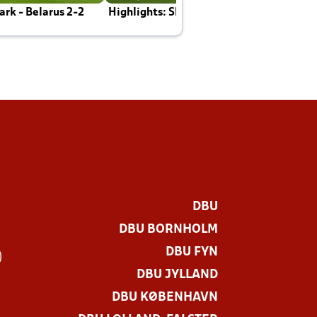
rk - Belarus 2-2
Highlights: Skotland - Danmark 4-2
J
E
DBU
DBU BORNHOLM
DBU FYN
)
DBU JYLLAND
DBU KØBENHAVN