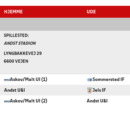
HJEMME
UDE
SPILLESTED:
ANDST STADION
LYNGBAKKEVEJ 29
6600 VEJEN
Askov/Malt UI (1)
Sommersted IF
Andst U&I
Jels IF
Askov/Malt UI (2)
Andst U&I