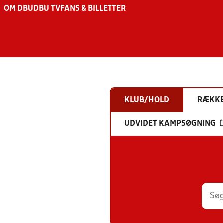
OM DBU
DBU TV
FANS & BILLETTER
KLUB/HOLD
RÆKK
UDVIDET KAMPSØGNING