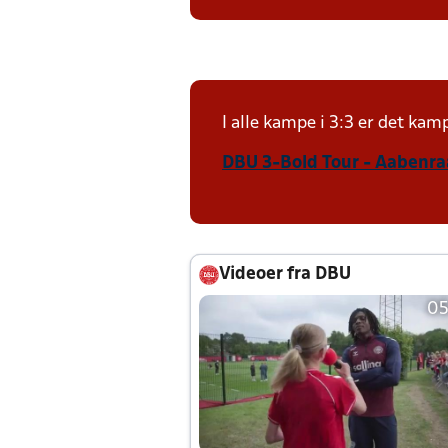
I alle kampe i 3:3 er det ka
DBU 3-Bold Tour - Aabenraa
Videoer fra DBU
05