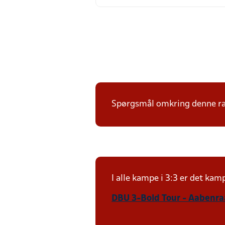
Spørgsmål omkring denne ræk
I alle kampe i 3:3 er det ka
DBU 3-Bold Tour - Aabenraa