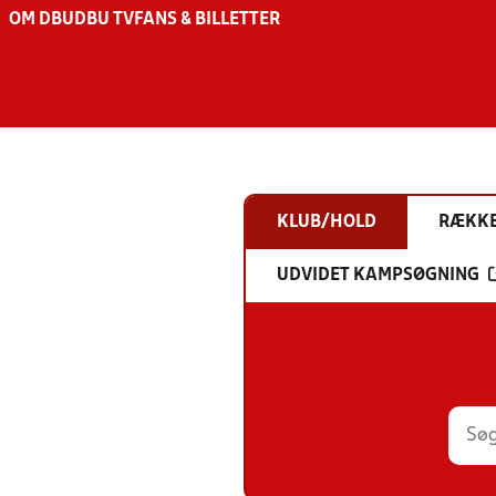
OM DBU
DBU TV
FANS & BILLETTER
KLUB/HOLD
RÆKK
UDVIDET KAMPSØGNING