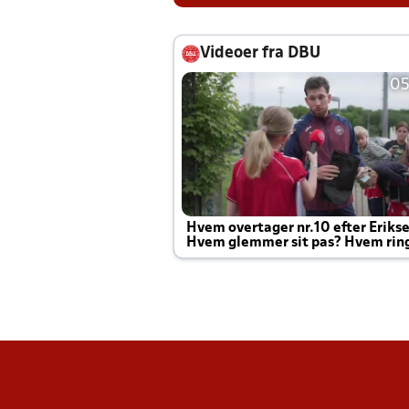
Videoer fra DBU
05
Hvem overtager nr.10 efter Eriks
Hvem glemmer sit pas? Hvem rin
Joachim altid til efter kampe?