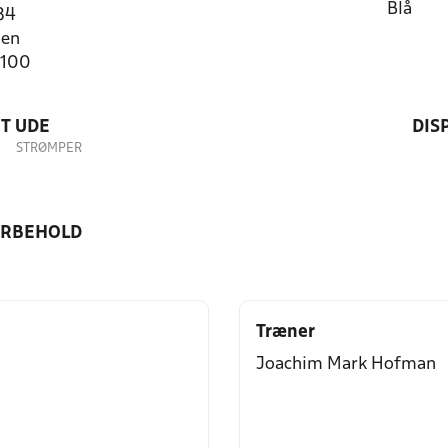
Blå
84
jen
3100
T UDE
DIS
STRØMPER
ORBEHOLD
Træner
Joachim Mark Hofman