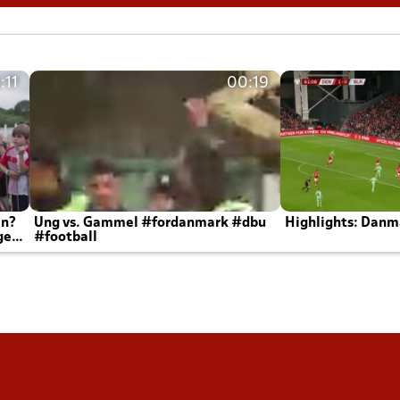
:11
00:19
en?
Ung vs. Gammel #fordanmark #dbu
Highlights: Danma
ger
#football