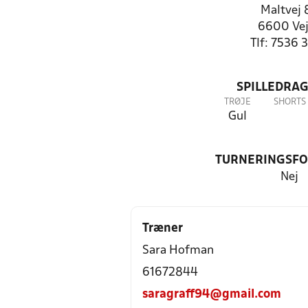
Maltvej 
6600 Ve
Tlf: 7536 
SPILLEDRAG
TRØJE
SHORTS
Gul
TURNERINGSF
Nej
Træner
Sara Hofman
61672844
saragraff94@gmail.com