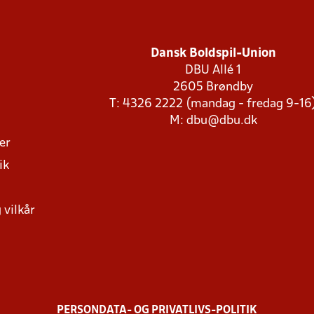
Dansk Boldspil-Union
DBU Allé 1
2605 Brøndby
T: 4326 2222 (mandag - fredag 9-16
M:
dbu@dbu.dk
ger
ik
 vilkår
PERSONDATA- OG PRIVATLIVS-POLITIK