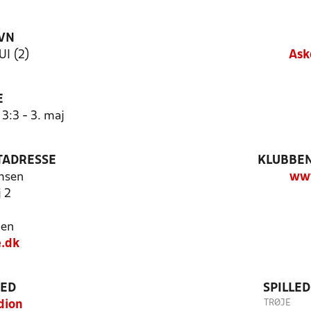
VN
UI (2)
Ask
E
3:3 - 3. maj
TADRESSE
KLUBBEN
msen
ww
 2
jen
.dk
TED
SPILLE
TRØJE
dion