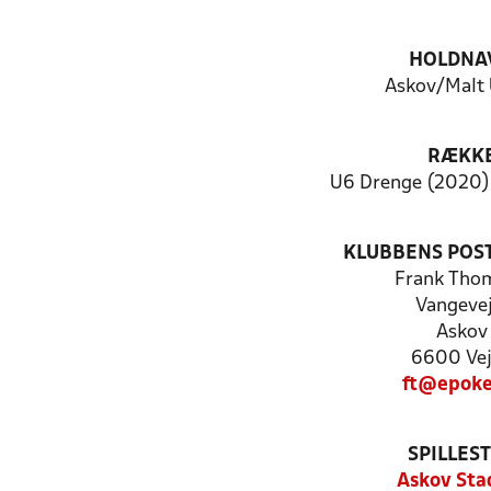
HOLDNA
Askov/Malt 
RÆKK
U6 Drenge (2020) 
KLUBBENS POS
Frank Tho
Vangevej
Askov
6600 Ve
ft@epoke
SPILLES
Askov Sta