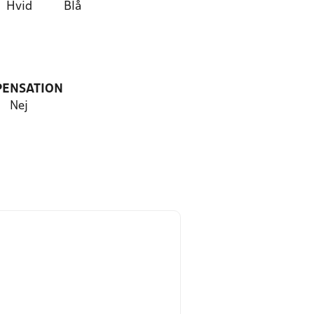
Hvid
Blå
PENSATION
Nej