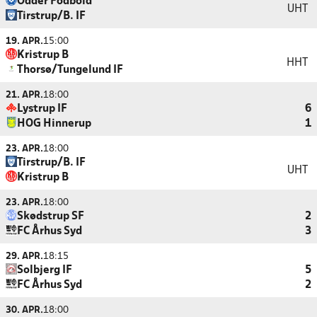
Odder Fodbold
UHT
Tirstrup/B. IF
19. APR.
15:00
Kristrup B
HHT
Thorsø/Tungelund IF
21. APR.
18:00
Lystrup IF
6
HOG Hinnerup
1
23. APR.
18:00
Tirstrup/B. IF
UHT
Kristrup B
23. APR.
18:00
Skødstrup SF
2
FC Århus Syd
3
29. APR.
18:15
Solbjerg IF
5
FC Århus Syd
2
30. APR.
18:00