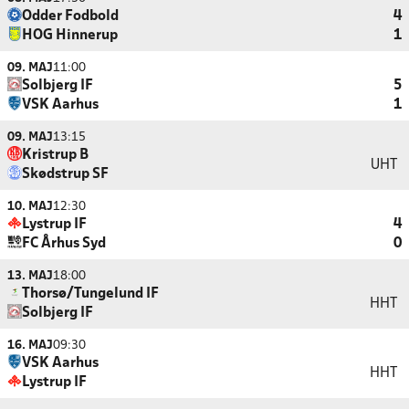
Odder Fodbold
4
HOG Hinnerup
1
09. MAJ
11:00
Solbjerg IF
5
VSK Aarhus
1
09. MAJ
13:15
Kristrup B
UHT
Skødstrup SF
10. MAJ
12:30
Lystrup IF
4
FC Århus Syd
0
13. MAJ
18:00
Thorsø/Tungelund IF
HHT
Solbjerg IF
16. MAJ
09:30
VSK Aarhus
HHT
Lystrup IF