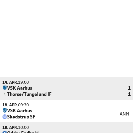
14. APR.
19:00
VSK Aarhus
1
Thorsø/Tungelund IF
1
18. APR.
09:30
VSK Aarhus
ANN
Skødstrup SF
18. APR.
10:00