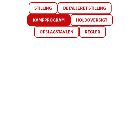
STILLING
DETALJERET STILLING
KAMPPROGRAM
HOLDOVERSIGT
OPSLAGSTAVLEN
REGLER