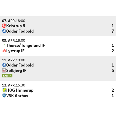
07. APR.
18:00
Kristrup B
1
Odder Fodbold
7
09. APR.
18:00
Thorsø/Tungelund IF
1
Lystrup IF
2
11. APR.
10:00
Odder Fodbold
1
Solbjerg IF
5
12. APR.
15:30
HOG Hinnerup
2
VSK Aarhus
1