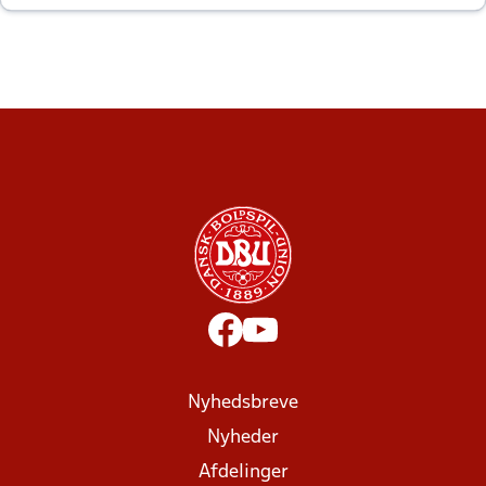
altid til efter kampe?
Nyhedsbreve
Nyheder
Afdelinger