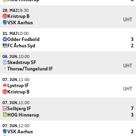
HOG Hinnerup
0
28. MAJ
18:30
Kristrup B
UHT
VSK Aarhus
31. MAJ
10:00
Odder Fodbold
3
FC Århus Syd
2
06. JUN.
10:00
Skødstrup SF
UHT
Thorsø/Tungelund IF
07. JUN.
11:00
Lystrup IF
UHT
Kristrup B
07. JUN.
11:00
Solbjerg IF
7
HOG Hinnerup
3
07. JUN.
12:00
VSK Aarhus
2