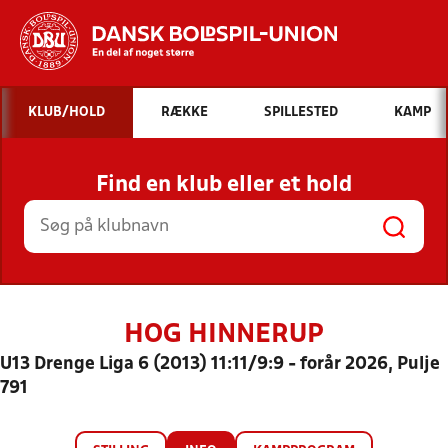
Hvad vil du søge efter?
KLUB/HOLD
RÆKKE
SPILLESTED
KAMP
INDHOLD OG NYHEDER
Find en klub eller et hold
STILLINGER, RESULTATER, KLUBBER OG
HOLD
HOG HINNERUP
U13 Drenge Liga 6 (2013) 11:11/9:9 - forår 2026, Pulje
791