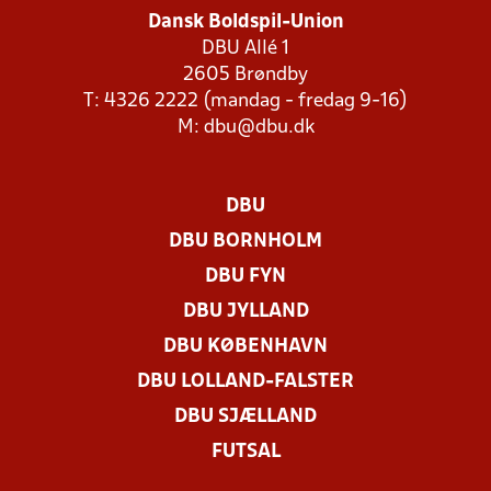
Dansk Boldspil-Union
DBU Allé 1
2605 Brøndby
T: 4326 2222 (mandag - fredag 9-16)
M:
dbu@dbu.dk
DBU
DBU BORNHOLM
DBU FYN
DBU JYLLAND
DBU KØBENHAVN
DBU LOLLAND-FALSTER
DBU SJÆLLAND
FUTSAL