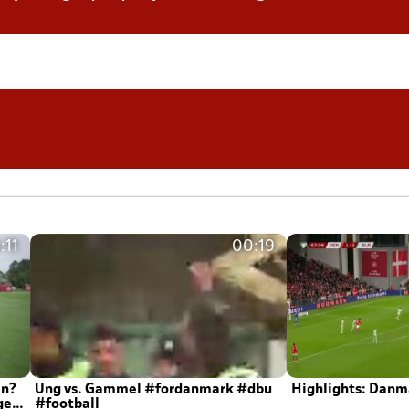
:11
00:19
en?
Ung vs. Gammel #fordanmark #dbu
Highlights: Danma
ger
#football