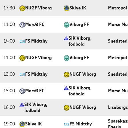
17:30
NUGF Viborg
Skive IK
Metropol 
11:00
MorsØ FC
Viborg FF
Morsø Mu
SIK Viborg,
14:00
FS Midtthy
Snedsted
fodbold
11:00
NUGF Viborg
Viborg FF
Metropol 
13:00
FS Midtthy
NUGF Viborg
Snedsted
SIK Viborg,
15:00
MorsØ FC
Morsø Mu
fodbold
SIK Viborg,
18:00
NUGF Viborg
Liseborgc
fodbold
Sparekas
19:00
Skive IK
FS Midtthy
Egeris