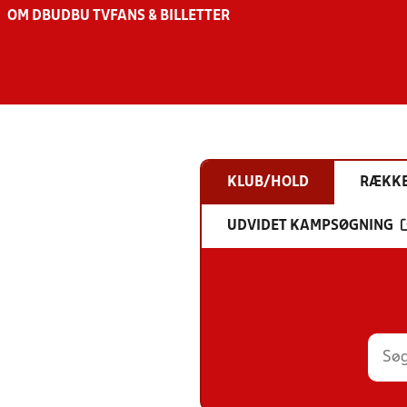
OM DBU
DBU TV
FANS & BILLETTER
KLUB/HOLD
RÆKK
UDVIDET KAMPSØGNING