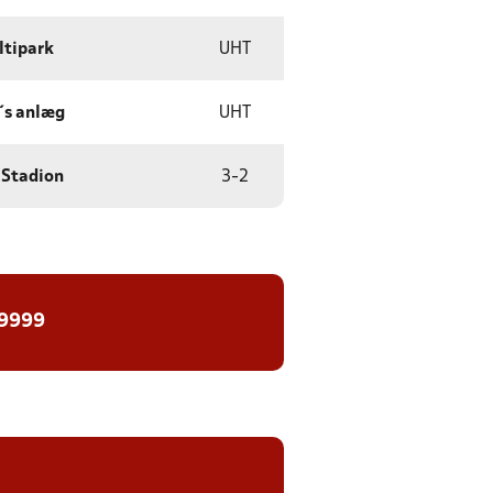
ltipark
UHT
´s anlæg
UHT
 Stadion
3
-
2
 9999