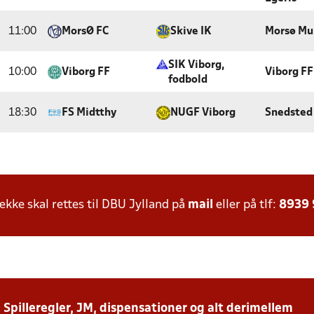
11:00
MorsØ FC
Skive IK
Morsø Mu
SIK Viborg,
10:00
Viborg FF
Viborg FF
fodbold
18:30
FS Midtthy
NUGF Viborg
Snedsted
ke skal rettes til DBU Jylland på
mail
eller på tlf:
8939
: Spilleregler, JM, dispensationer og alt derimellem