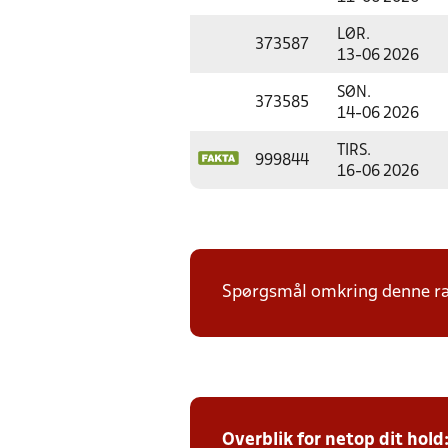
LØR.
373587
13-06 2026
SØN.
373585
14-06 2026
TIRS.
999844
16-06 2026
Spørgsmål omkring denne ræk
Overblik for netop dit hold