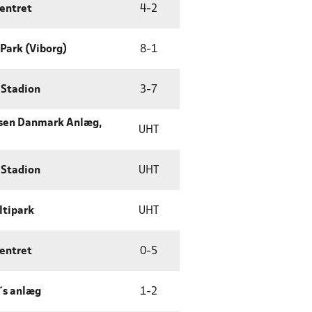
entret
4
-
2
Park (Viborg)
8
-
1
 Stadion
3
-
7
sen Danmark Anlæg,
UHT
 Stadion
UHT
ltipark
UHT
entret
0
-
5
´s anlæg
1
-
2