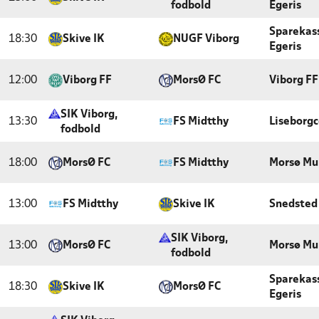
fodbold
Egeris
Sparekas
18:30
Skive IK
NUGF Viborg
Egeris
12:00
Viborg FF
MorsØ FC
Viborg FF
SIK Viborg,
13:30
FS Midtthy
Liseborgc
fodbold
18:00
MorsØ FC
FS Midtthy
Morsø Mu
13:00
FS Midtthy
Skive IK
Snedsted
SIK Viborg,
13:00
MorsØ FC
Morsø Mu
fodbold
Sparekas
18:30
Skive IK
MorsØ FC
Egeris