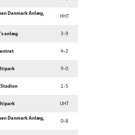
sen Danmark Anlæg,
HHT
´s anlæg
3
-
9
entret
4
-
2
ltipark
9
-
0
 Stadion
1
-
5
ltipark
UHT
sen Danmark Anlæg,
0
-
8