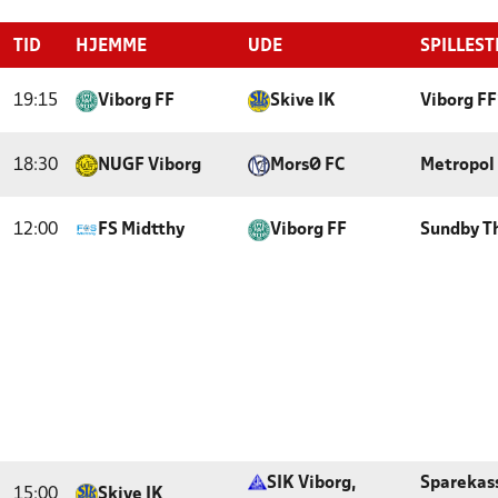
TID
HJEMME
UDE
SPILLEST
19:15
Viborg FF
Skive IK
Viborg FF
18:30
NUGF Viborg
MorsØ FC
Metropol 
12:00
FS Midtthy
Viborg FF
Sundby T
SIK Viborg,
Sparekas
15:00
Skive IK