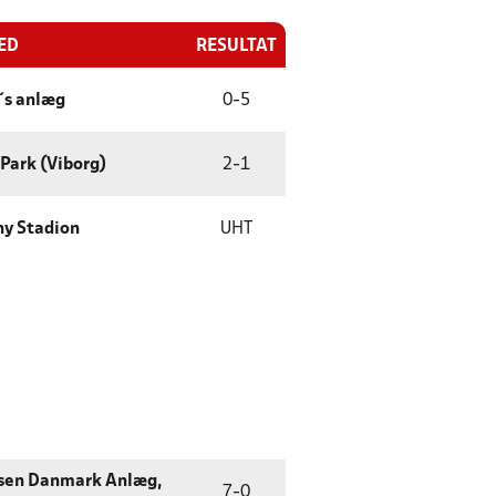
ED
RESULTAT
´s anlæg
0
-
5
Park (Viborg)
2
-
1
hy Stadion
UHT
sen Danmark Anlæg,
7
-
0