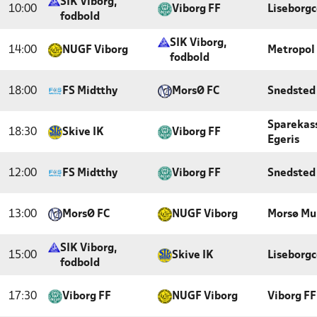
SIK Viborg,
10:00
Viborg FF
Liseborgc
fodbold
SIK Viborg,
14:00
NUGF Viborg
Metropol 
fodbold
18:00
FS Midtthy
MorsØ FC
Snedsted
Sparekas
18:30
Skive IK
Viborg FF
Egeris
12:00
FS Midtthy
Viborg FF
Snedsted
13:00
MorsØ FC
NUGF Viborg
Morsø Mu
SIK Viborg,
15:00
Skive IK
Liseborgc
fodbold
17:30
Viborg FF
NUGF Viborg
Viborg FF