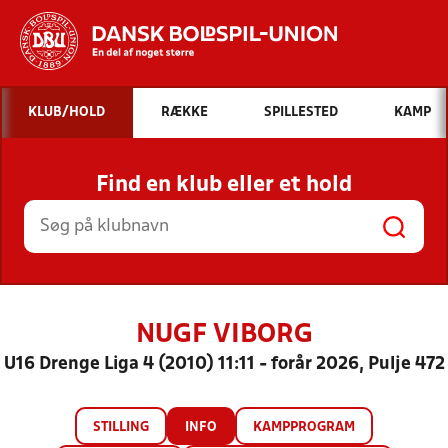
Hvad vil du søge efter?
KLUB/HOLD
RÆKKE
SPILLESTED
KAMP
INDHOLD OG NYHEDER
Find en klub eller et hold
STILLINGER, RESULTATER, KLUBBER OG
HOLD
NUGF VIBORG
U16 Drenge Liga 4 (2010) 11:11 - forår 2026, Pulje 472
STILLING
INFO
KAMPPROGRAM