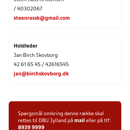
/ 40302067
steenrassk@gmail.com
Holdleder
Jan Birch Skovborg
42 61 65 45 / 42616545
jan@birchskovborg.dk
Spørgsmål omkring denne række skal
rettes til DBU Jylland på
mail
eller på tlf:
8939 9999