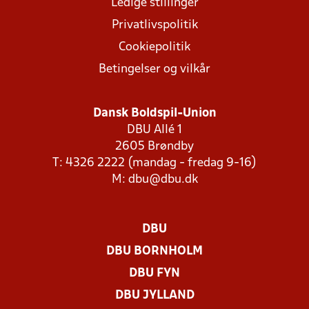
Ledige stillinger
Privatlivspolitik
Cookiepolitik
Betingelser og vilkår
Dansk Boldspil-Union
DBU Allé 1
2605 Brøndby
T: 4326 2222 (mandag - fredag 9-16)
M:
dbu@dbu.dk
DBU
DBU BORNHOLM
DBU FYN
DBU JYLLAND