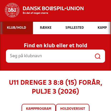
Hvad vil du søge efter?
KLUB/HOLD
RÆKKE
SPILLESTED
KAMP
INDHOLD OG NYHEDER
Find en klub eller et hold
STILLINGER, RESULTATER, KLUBBER OG
HOLD
U11 DRENGE 3 8:8 (15) FORÅR,
PULJE 3 (2026)
KAMPPROGRAM
HOLDOVERSIGT