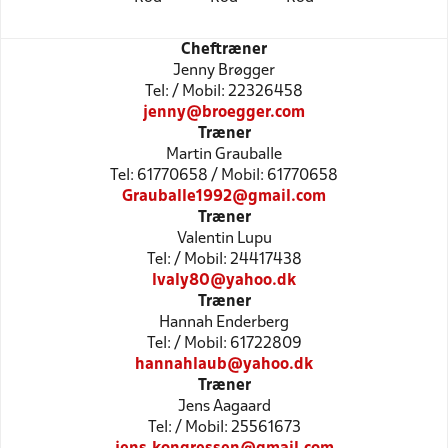
Cheftræner
Jenny Brøgger
Tel: / Mobil: 22326458
jenny@broegger.com
Træner
Martin Grauballe
Tel: 61770658 / Mobil: 61770658
Grauballe1992@gmail.com
Træner
Valentin Lupu
Tel: / Mobil: 24417438
lvaly80@yahoo.dk
Træner
Hannah Enderberg
Tel: / Mobil: 61722809
hannahlaub@yahoo.dk
Træner
Jens Aagaard
Tel: / Mobil: 25561673