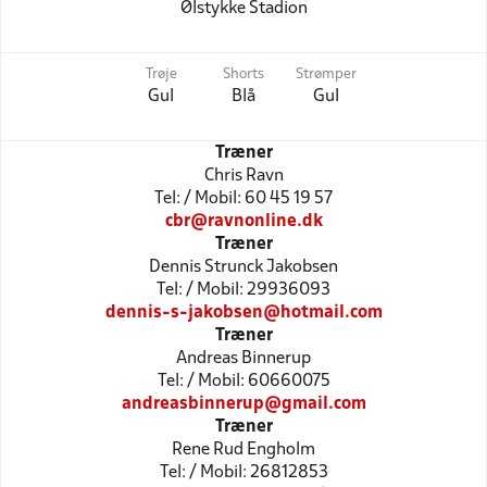
Ølstykke Stadion
Trøje
Shorts
Strømper
Gul
Blå
Gul
Træner
Chris Ravn
Tel: / Mobil: 60 45 19 57
cbr@ravnonline.dk
Træner
Dennis Strunck Jakobsen
Tel: / Mobil: 29936093
dennis-s-jakobsen@hotmail.com
Træner
Andreas Binnerup
Tel: / Mobil: 60660075
andreasbinnerup@gmail.com
Træner
Rene Rud Engholm
Tel: / Mobil: 26812853