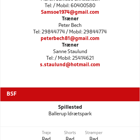
Tel: / Mobil: 60400580
Samsoe1974@gmail.com
Træner
Peter Bech
Tel: 29844774 / Mobil: 29844774
peterbech81@gmail.com
Træner
Sanne Staulund
Tel: / Mobil: 25414621
s.staulund@hotmail.com
BSF
Spillested
Ballerup Idrætspark
Trøje
Shorts
Strømper
Rød
Rød
Rød