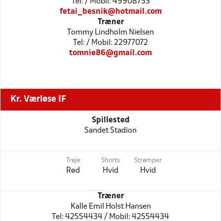
Tel: / Mobil: 49908753
fetai_besnik@hotmail.com
Træner
Tommy Lindholm Nielsen
Tel: / Mobil: 22977072
tomnie86@gmail.com
Kr. Værløse IF
Spillested
Sandet Stadion
Trøje
Shorts
Strømper
Rød
Hvid
Hvid
Træner
Kalle Emil Holst Hansen
Tel: 42554434 / Mobil: 42554434