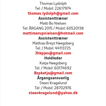
Thomas Lydolph
Tel: / Mobil: 22617974
thomas.lydolph@gmail.com
Assistenttræner
Matti Bo Nielsen
Tel: ÅRGANG 2015 / Mobil: 60520138
mattimarupnielsen@hotmail.com
Assistenttræner
Mathias Breyt Høegsberg
Tel: / Mobil: 44113725
Jhkpjes@gmail.com
Holdleder
Katja Høegsberg
Tel: / Mobil: 60174692
Bspkatja@gmail.com
Årgangsansvarlig
Steen Kragelund
Tel: / Mobil: 28702976
steenkragelund@yahoo.dk