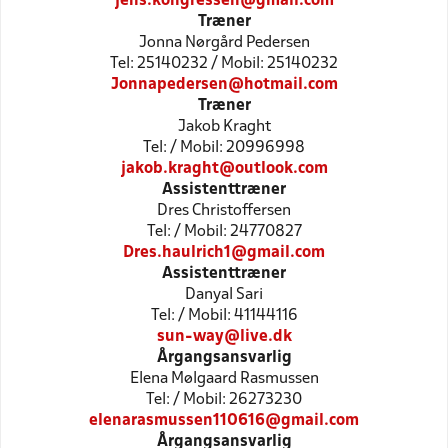
jens.kongressen@gmail.com
Træner
Jonna Nørgård Pedersen
Tel: 25140232 / Mobil: 25140232
Jonnapedersen@hotmail.com
Træner
Jakob Kraght
Tel: / Mobil: 20996998
jakob.kraght@outlook.com
Assistenttræner
Dres Christoffersen
Tel: / Mobil: 24770827
Dres.haulrich1@gmail.com
Assistenttræner
Danyal Sari
Tel: / Mobil: 41144116
sun-way@live.dk
Årgangsansvarlig
Elena Mølgaard Rasmussen
Tel: / Mobil: 26273230
elenarasmussen110616@gmail.com
Årgangsansvarlig