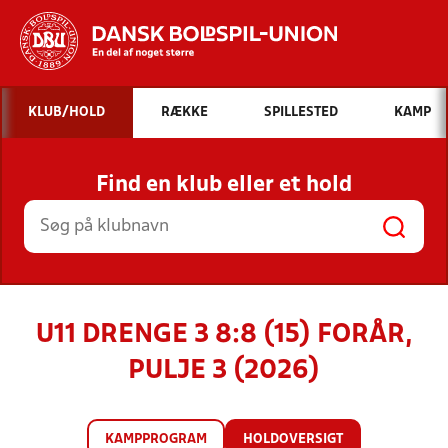
Hvad vil du søge efter?
KLUB/HOLD
RÆKKE
SPILLESTED
KAMP
INDHOLD OG NYHEDER
Find en klub eller et hold
STILLINGER, RESULTATER, KLUBBER OG
HOLD
U11 DRENGE 3 8:8 (15) FORÅR,
PULJE 3 (2026)
KAMPPROGRAM
HOLDOVERSIGT