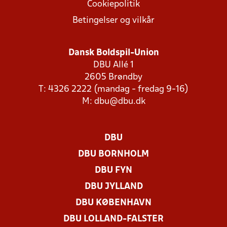
Cookiepolitik
Betingelser og vilkår
Dansk Boldspil-Union
DBU Allé 1
2605 Brøndby
T: 4326 2222 (mandag - fredag 9-16)
M:
dbu@dbu.dk
DBU
DBU BORNHOLM
DBU FYN
DBU JYLLAND
DBU KØBENHAVN
DBU LOLLAND-FALSTER