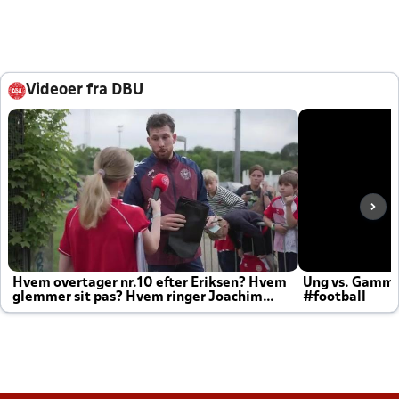
Videoer fra DBU
Hvem overtager nr.10 efter Eriksen? Hvem
Ung vs. Gamm
glemmer sit pas? Hvem ringer Joachim
#football
altid til efter kampe?