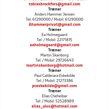
tobiasbrockfors@gmail.com
Træner
Anders Hammer Jensen
Tel: 61290000 / Mobil: 61290000
Ahammerprivat@gmail.com
Træner
Ea Holmegaard
Tel: / Mobil: 22171815
eaholmegaard@gmail.com
Træner
Martin Skanborg
Tel: / Mobil: 29726643
martinskanborg@hotmail.com
Træner
Paul Calderara Eskekilde
Tel: / Mobil: 21273386
pceskekilde@gmail.com
Træner
Elias Cheheibar
Tel: / Mobil: 52528989
elias_alus@hotmail.com