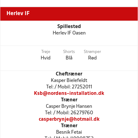
Herlev IF
Spillested
Herlev IF Oasen
Trøje
Shorts
Strømper
Hvid
Blå
Rød
Cheftræner
Kasper Bielefeldt
Tel: / Mobil: 27252011
Ksb@nordens-installation.dk
Træner
Casper Brynje Hansen
Tel: / Mobil: 26279760
casperbrynje@hotmail.dk
Træner
Besnik Fetai