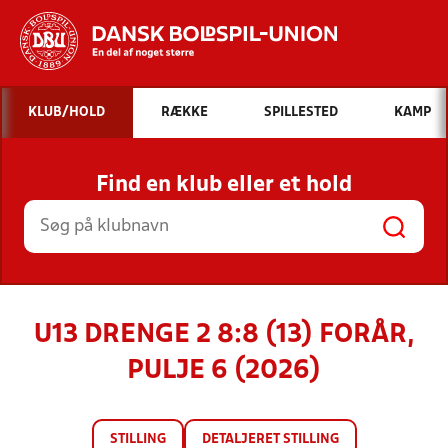
Hvad vil du søge efter?
KLUB/HOLD
RÆKKE
SPILLESTED
KAMP
INDHOLD OG NYHEDER
Find en klub eller et hold
STILLINGER, RESULTATER, KLUBBER OG
HOLD
U13 DRENGE 2 8:8 (13) FORÅR,
PULJE 6 (2026)
STILLING
DETALJERET STILLING