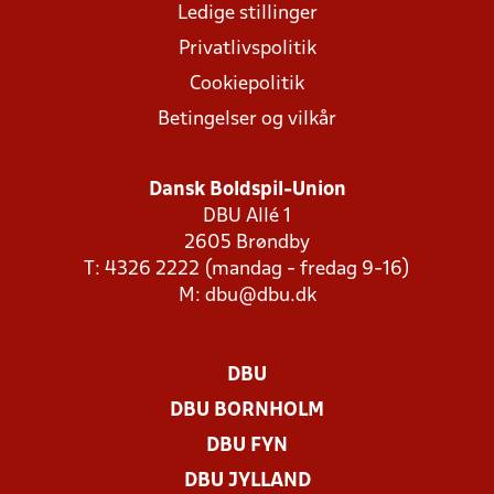
Ledige stillinger
Privatlivspolitik
Cookiepolitik
Betingelser og vilkår
Dansk Boldspil-Union
DBU Allé 1
2605 Brøndby
T: 4326 2222 (mandag - fredag 9-16)
M:
dbu@dbu.dk
DBU
DBU BORNHOLM
DBU FYN
DBU JYLLAND