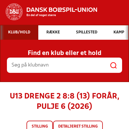
Hvad vil du søge efter?
KLUB/HOLD
RÆKKE
SPILLESTED
KAMP
INDHOLD OG NYHEDER
Find en klub eller et hold
STILLINGER, RESULTATER, KLUBBER OG
HOLD
U13 DRENGE 2 8:8 (13) FORÅR,
PULJE 6 (2026)
STILLING
DETALJERET STILLING