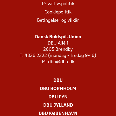
Privatlivspolitik
Cookiepolitik
Betingelser og vilkår
Dansk Boldspil-Union
DBU Allé 1
2605 Brøndby
T: 4326 2222 (mandag - fredag 9-16)
M:
dbu@dbu.dk
DBU
DBU BORNHOLM
DBU FYN
DBU JYLLAND
DBU KØBENHAVN