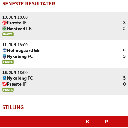
SENESTE RESULTATER
10. JUN.
18:00
Præstø IF
3
Næstved I.F.
2
11. JUN.
18:00
Holmegaard GB
4
Nykøbing FC
5
15. JUN.
18:00
Nykøbing FC
5
Præstø IF
0
STILLING
K
P