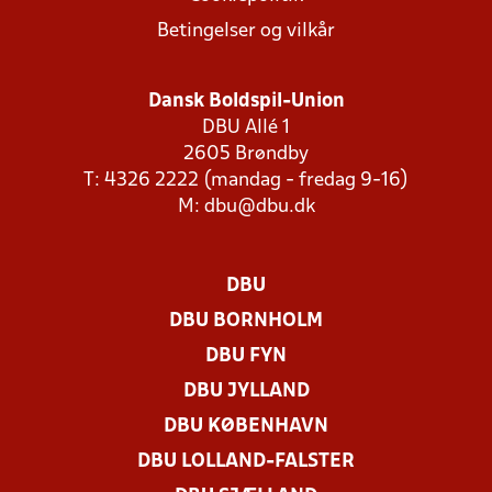
Betingelser og vilkår
Dansk Boldspil-Union
DBU Allé 1
2605 Brøndby
T: 4326 2222 (mandag - fredag 9-16)
M:
dbu@dbu.dk
DBU
DBU BORNHOLM
DBU FYN
DBU JYLLAND
DBU KØBENHAVN
DBU LOLLAND-FALSTER