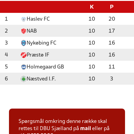
K
P
1
Haslev FC
10
20
2
NAB
10
17
3
Nykøbing FC
10
16
4
Præstø IF
10
16
5
Holmegaard GB
10
11
6
Næstved I.F.
10
3
Spørgsmål omkring denne række skal
rettes til DBU Sjælland på
mail
eller på