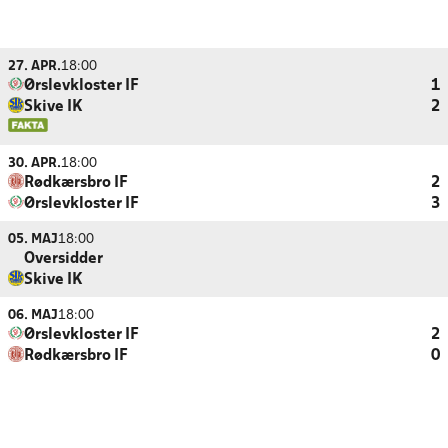
27. APR.
18:00
Ørslevkloster IF
1
Skive IK
2
30. APR.
18:00
Rødkærsbro IF
2
Ørslevkloster IF
3
05. MAJ
18:00
Oversidder
Skive IK
06. MAJ
18:00
Ørslevkloster IF
2
Rødkærsbro IF
0