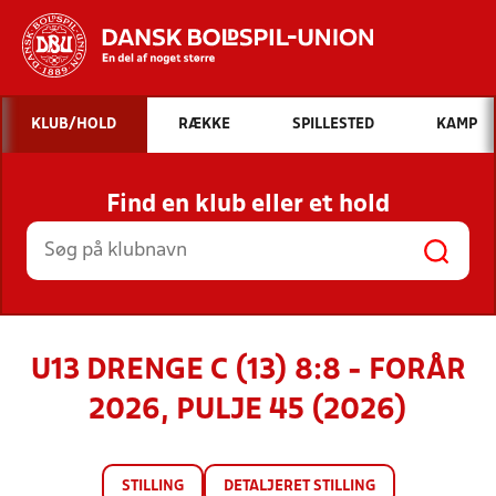
Hvad vil du søge efter?
KLUB/HOLD
RÆKKE
SPILLESTED
KAMP
INDHOLD OG NYHEDER
Find en klub eller et hold
STILLINGER, RESULTATER, KLUBBER OG
HOLD
U13 DRENGE C (13) 8:8 - FORÅR
2026, PULJE 45 (2026)
STILLING
DETALJERET STILLING