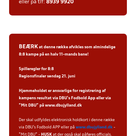
eller på tlf:
8939 9920
BEÆRK
at denne række afvikles som
almindelige
8:8 kampe
på en halv 11-mands bane!
Spiller
egler for 8:8
Regionsfinaler søndag 21. juni
Hjemmeholdet er ansvarlige for registrering af
kampens resultat via DBU’s Fodbold App eller via
”Mit DBU” på
www.dbujylland.dk
.
Der skal udfyldes elektronisk holdkort i denne række
via DBU's Fodbold APP eller på
www.dbujylland.dk
-
"Mit DBU" -
HUSK
at der også skal påføres officials.