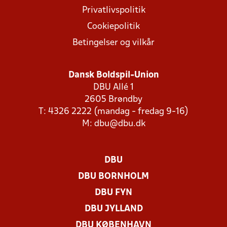
Privatlivspolitik
Cookiepolitik
Betingelser og vilkår
Dansk Boldspil-Union
DBU Allé 1
2605 Brøndby
T: 4326 2222 (mandag - fredag 9-16)
M:
dbu@dbu.dk
DBU
DBU BORNHOLM
DBU FYN
DBU JYLLAND
DBU KØBENHAVN