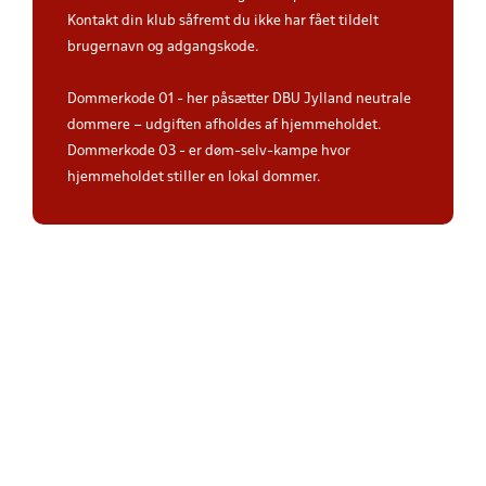
Kontakt din klub såfremt du ikke har fået tildelt
brugernavn og adgangskode.
Dommerkode 01 - her påsætter DBU Jylland neutrale
dommere – udgiften afholdes af hjemmeholdet.
Dommerkode 03 - er døm-selv-kampe hvor
hjemmeholdet stiller en lokal dommer.