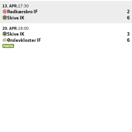
13. APR.
17:30
Rødkærsbro IF
2
Skive IK
6
20. APR.
18:00
Skive IK
3
Ørslevkloster IF
6