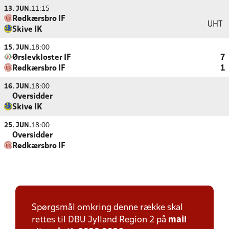
13. JUN.
11:15
Rødkærsbro IF
UHT
Skive IK
15. JUN.
18:00
Ørslevkloster IF
7
Rødkærsbro IF
1
16. JUN.
18:00
Oversidder
Skive IK
25. JUN.
18:00
Oversidder
Rødkærsbro IF
Spørgsmål omkring denne række skal
rettes til DBU Jylland Region 2 på
mail