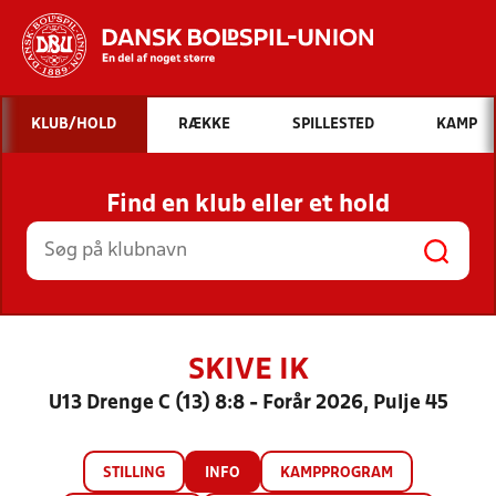
Hvad vil du søge efter?
KLUB/HOLD
RÆKKE
SPILLESTED
KAMP
INDHOLD OG NYHEDER
Find en klub eller et hold
STILLINGER, RESULTATER, KLUBBER OG
HOLD
SKIVE IK
U13 Drenge C (13) 8:8 - Forår 2026, Pulje 45
STILLING
INFO
KAMPPROGRAM