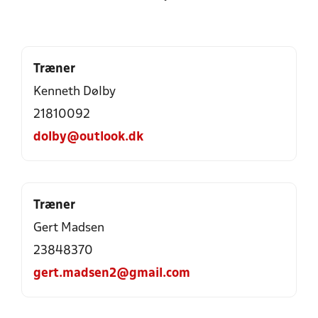
Træner
Kenneth Dølby
21810092
dolby@outlook.dk
Træner
Gert Madsen
23848370
gert.madsen2@gmail.com