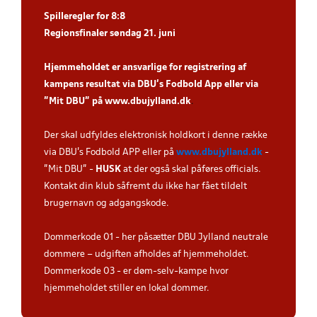
Spiller
egler for 8:8
Regionsfinaler søndag 21. juni
Hjemmeholdet er ansvarlige for registrering af
kampens resultat via DBU’s Fodbold App eller via
”Mit DBU” på
www.dbujylland.dk
.
Der skal udfyldes elektronisk holdkort i denne række
via DBU's Fodbold APP eller på
www.dbujylland.dk
-
"Mit DBU" -
HUSK
at der også skal påføres officials.
Kontakt din klub såfremt du ikke har fået tildelt
brugernavn og adgangskode.
Dommerkode 01 - her påsætter DBU Jylland neutrale
dommere – udgiften afholdes af hjemmeholdet.
Dommerkode 03 - er døm-selv-kampe hvor
hjemmeholdet stiller en lokal dommer.