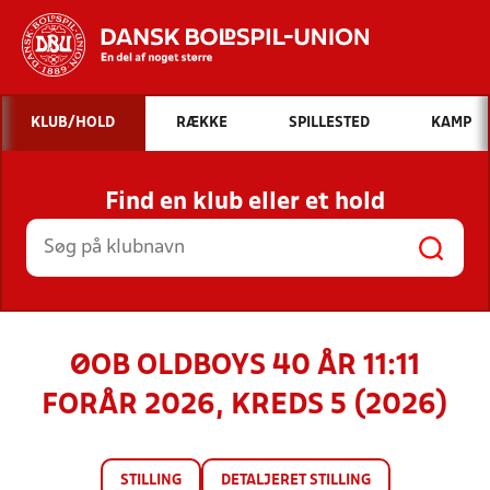
Hvad vil du søge efter?
KLUB/HOLD
RÆKKE
SPILLESTED
KAMP
INDHOLD OG NYHEDER
Find en klub eller et hold
STILLINGER, RESULTATER, KLUBBER OG
HOLD
ØOB OLDBOYS 40 ÅR 11:11
FORÅR 2026, KREDS 5 (2026)
STILLING
DETALJERET STILLING