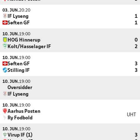
03. JUN.
20:20
IF Lyseng
1
Søften GF
1
10. JUN.
19:00
HOG Hinnerup
0
Kolt/Hasselager IF
2
10. JUN.
19:00
Søften GF
3
Stilling IF
3
10. JUN.
19:00
Oversidder
IF Lyseng
10. JUN.
19:00
Aarhus Posten
UHT
Ry Fodbold
10. JUN.
19:00
Virup IF (1)
3