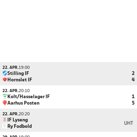
22. APR.
19:00
Stilling IF
2
Hornslet IF
4
22. APR.
20:10
Kolt/Hasselager IF
1
Aarhus Posten
5
22. APR.
20:20
IF Lyseng
UHT
Ry Fodbold