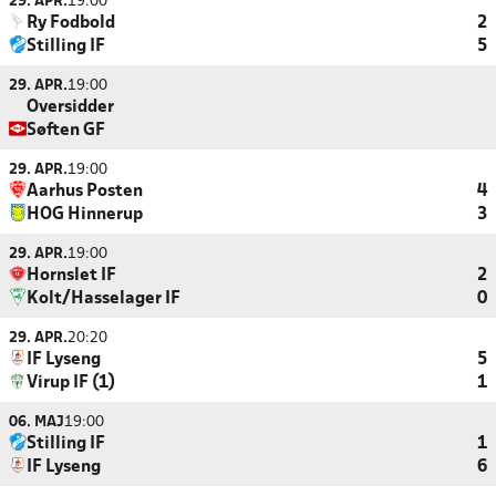
29. APR.
19:00
Ry Fodbold
2
Stilling IF
5
29. APR.
19:00
Oversidder
Søften GF
29. APR.
19:00
Aarhus Posten
4
HOG Hinnerup
3
29. APR.
19:00
Hornslet IF
2
Kolt/Hasselager IF
0
29. APR.
20:20
IF Lyseng
5
Virup IF (1)
1
06. MAJ
19:00
Stilling IF
1
IF Lyseng
6