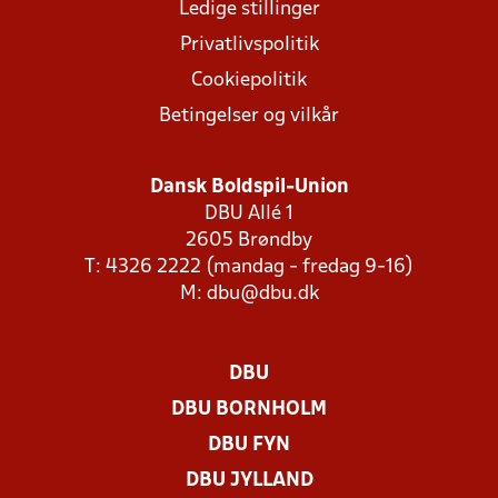
Ledige stillinger
Privatlivspolitik
Cookiepolitik
Betingelser og vilkår
Dansk Boldspil-Union
DBU Allé 1
2605 Brøndby
T: 4326 2222 (mandag - fredag 9-16)
M:
dbu@dbu.dk
DBU
DBU BORNHOLM
DBU FYN
DBU JYLLAND