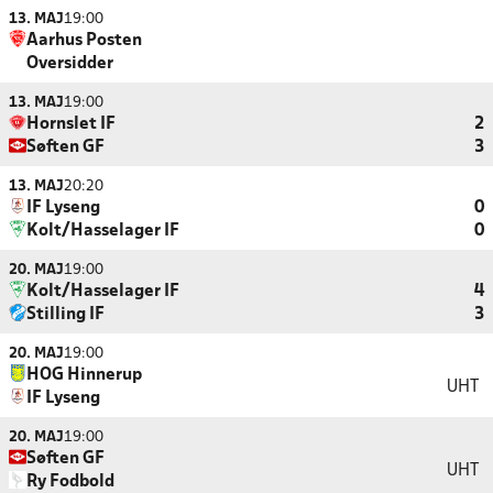
13. MAJ
19:00
Aarhus Posten
Oversidder
13. MAJ
19:00
Hornslet IF
2
Søften GF
3
13. MAJ
20:20
IF Lyseng
0
Kolt/Hasselager IF
0
20. MAJ
19:00
Kolt/Hasselager IF
4
Stilling IF
3
20. MAJ
19:00
HOG Hinnerup
UHT
IF Lyseng
20. MAJ
19:00
Søften GF
UHT
Ry Fodbold