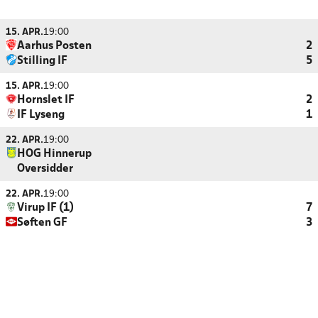
15. APR.
19:00
Aarhus Posten
2
Stilling IF
5
15. APR.
19:00
Hornslet IF
2
IF Lyseng
1
22. APR.
19:00
HOG Hinnerup
Oversidder
22. APR.
19:00
Virup IF (1)
7
Søften GF
3