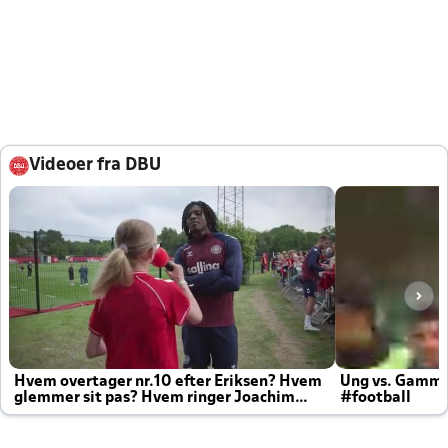
Videoer fra DBU
Hvem overtager nr.10 efter Eriksen? Hvem
Ung vs. Gamm
glemmer sit pas? Hvem ringer Joachim
#football
altid til efter kampe?