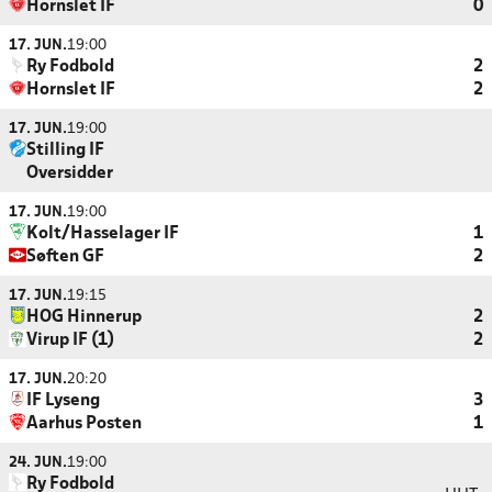
Hornslet IF
0
17. JUN.
19:00
Ry Fodbold
2
Hornslet IF
2
17. JUN.
19:00
Stilling IF
Oversidder
17. JUN.
19:00
Kolt/Hasselager IF
1
Søften GF
2
17. JUN.
19:15
HOG Hinnerup
2
Virup IF (1)
2
17. JUN.
20:20
IF Lyseng
3
Aarhus Posten
1
24. JUN.
19:00
Ry Fodbold