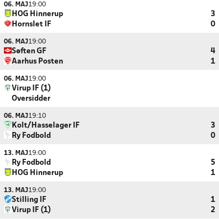
06. MAJ
19:00
HOG Hinnerup
3
Hornslet IF
0
06. MAJ
19:00
Søften GF
4
Aarhus Posten
1
06. MAJ
19:00
Virup IF (1)
Oversidder
06. MAJ
19:10
Kolt/Hasselager IF
3
Ry Fodbold
0
13. MAJ
19:00
Ry Fodbold
5
HOG Hinnerup
1
13. MAJ
19:00
Stilling IF
1
Virup IF (1)
2