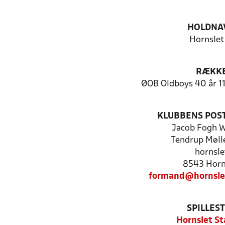
HOLDNA
Hornslet
RÆKK
ØOB Oldboys 40 år 11
KLUBBENS POS
Jacob Fogh W
Tendrup Møll
hornsle
8543 Horn
formand@hornsle
SPILLES
Hornslet St