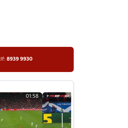
tlf:
8939 9930
01:58
01:58