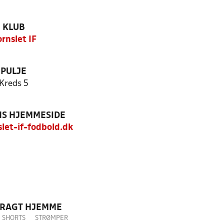
KLUB
rnslet IF
PULJE
Kreds 5
S HJEMMESIDE
et-if-fodbold.dk
DRAGT HJEMME
SHORTS
STRØMPER