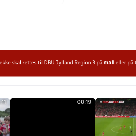
ke skal rettes til DBU Jylland Region 3 på
mail
eller på 
:11
00:19