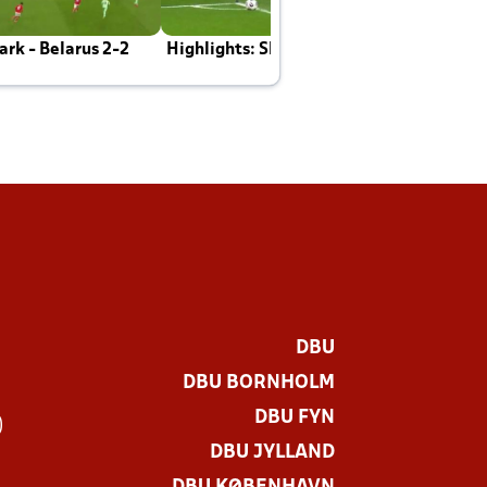
rk - Belarus 2-2
Highlights: Skotland - Danmark 4-2
J
E
DBU
DBU BORNHOLM
DBU FYN
)
DBU JYLLAND