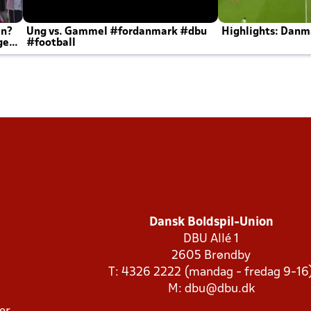
en?
Ung vs. Gammel #fordanmark #dbu
Highlights: Danma
ger
#football
Dansk Boldspil-Union
DBU Allé 1
2605 Brøndby
T: 4326 2222 (mandag - fredag 9-16
M:
dbu@dbu.dk