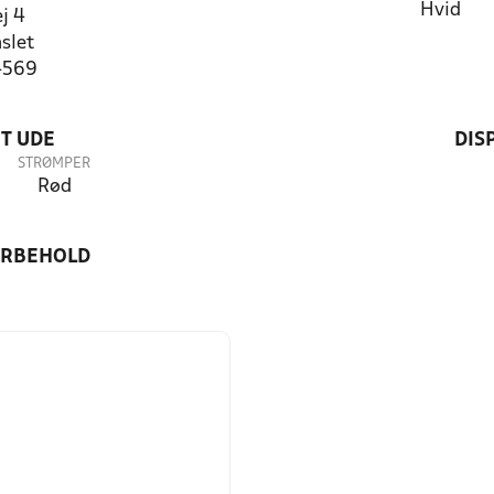
Hvid
j 4
slet
4569
T UDE
DIS
STRØMPER
Rød
ORBEHOLD