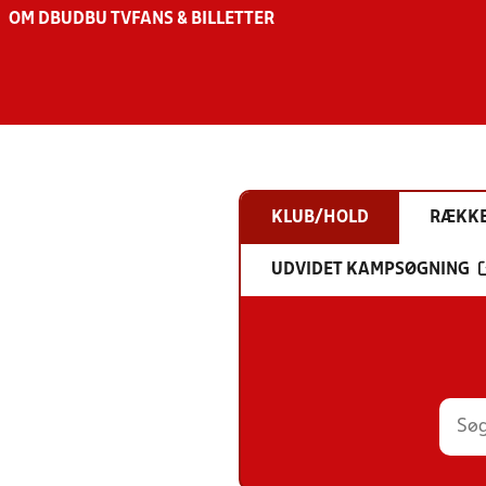
OM DBU
DBU TV
FANS & BILLETTER
KLUB/HOLD
RÆKK
UDVIDET KAMPSØGNING