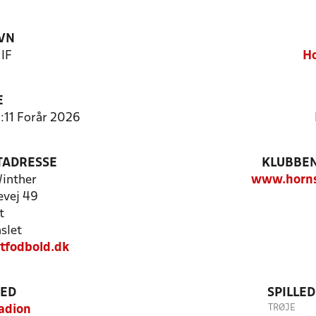
VN
 IF
Ho
E
:11 Forår 2026
TADRESSE
KLUBBEN
inther
www.hornsl
evej 49
t
slet
tfodbold.dk
TED
SPILLE
TRØJE
adion