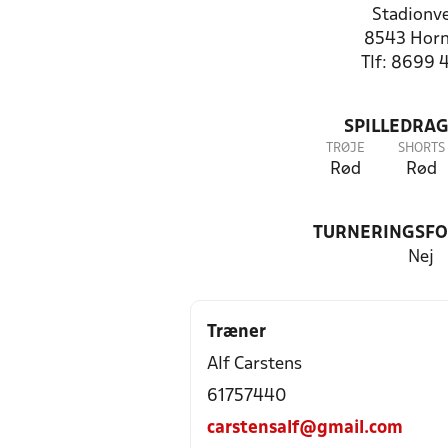
Stadionve
8543 Horn
Tlf: 8699 
SPILLEDRAG
TRØJE
SHORTS
Rød
Rød
TURNERINGSF
Nej
Træner
Alf Carstens
61757440
carstensalf@gmail.com