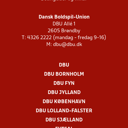
Dansk Boldspil-Union
DBU Allé 1
2605 Brøndby
T: 4326 2222 (mandag - fredag 9-16)
M:
dbu@dbu.dk
DBU
DBU BORNHOLM
DBU FYN
DBU JYLLAND
DBU KØBENHAVN
DBU LOLLAND-FALSTER
DBU SJÆLLAND