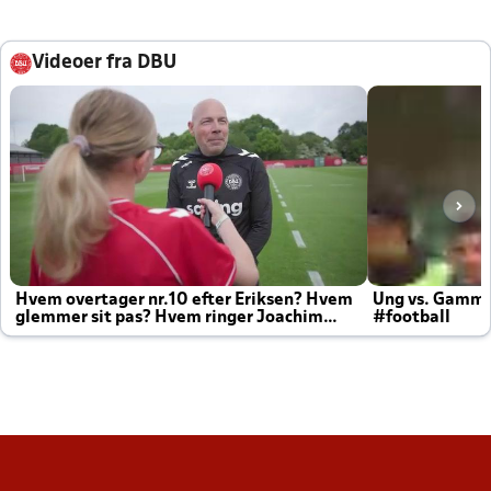
Videoer fra DBU
Hvem overtager nr.10 efter Eriksen? Hvem
Ung vs. Gamm
glemmer sit pas? Hvem ringer Joachim
#football
altid til efter kampe?