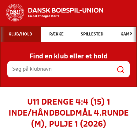
Hvad vil du søge efter?
KLUB/HOLD
RÆKKE
SPILLESTED
KAMP
INDHOLD OG NYHEDER
Find en klub eller et hold
STILLINGER, RESULTATER, KLUBBER OG
HOLD
U11 DRENGE 4:4 (15) 1
INDE/HÅNDBOLDMÅL 4.RUNDE
(M), PULJE 1 (2026)