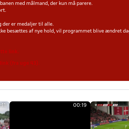
på banen med målmand, der kun må parere.
rt.
der er medaljer til alle.
ke besættes af nye hold, vil programmet blive ændret dag
tte link.
link (fra uge 43).
:11
00:19