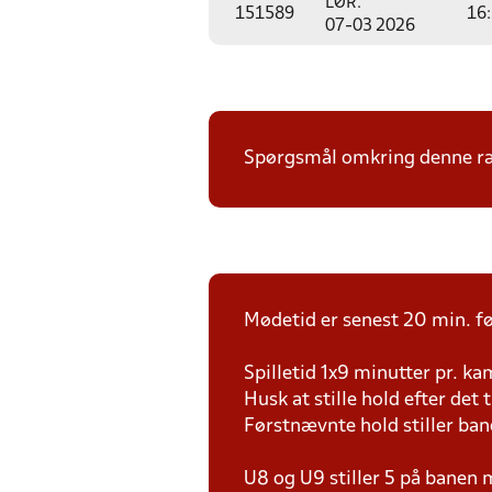
LØR.
151589
16
07-03 2026
Spørgsmål omkring denne ræk
Mødetid er senest 20 min. fø
Spilletid 1x9 minutter pr. k
Husk at stille hold efter det 
Førstnævnte hold stiller ban
U8 og U9 stiller 5 på bane