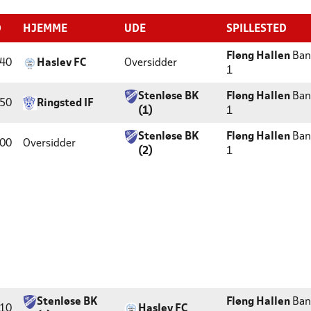
D
HJEMME
UDE
SPILLESTED
Fløng Hallen
Ban
:40
Haslev FC
Oversidder
1
Stenløse BK
Fløng Hallen
Ban
:50
Ringsted IF
(1)
1
Stenløse BK
Fløng Hallen
Ban
:00
Oversidder
(2)
1
Stenløse BK
Fløng Hallen
Ban
:10
Haslev FC