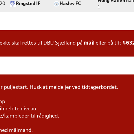
Fløng Hallen
Ban
:20
Ringsted IF
Haslev FC
1
ke skal rettes til DBU Sjælland på
mail
eller på tlf:
463
r puljestart. Husk at melde jer ved tidtagerbordet.
amp
tilmeldte niveau.
e/kampleder til rådighed.
n med målmand.