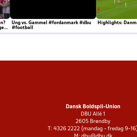
en?
Ung vs. Gammel #fordanmark #dbu
Highlights: Danma
ger
#football
Dansk Boldspil-Union
DBU Allé 1
2605 Brøndby
T: 4326 2222 (mandag - fredag 9-16
M:
dbu@dbu.dk