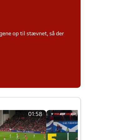
ene op til stævnet, så der
01:58
01:58