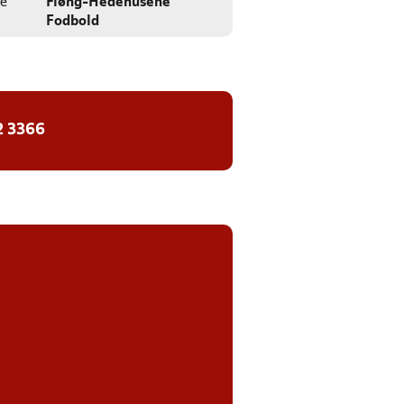
e
Fløng-Hedehusene
Fodbold
2 3366