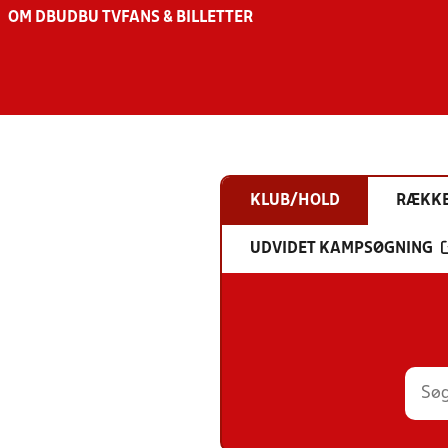
OM DBU
DBU TV
FANS & BILLETTER
KLUB/HOLD
RÆKK
UDVIDET KAMPSØGNING