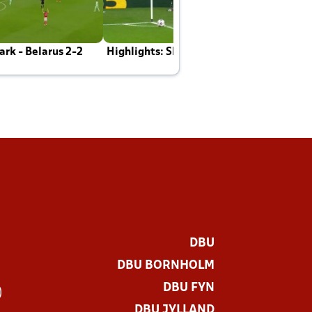
rk - Belarus 2-2
Highlights: Skotland - Danmark 4-2
J
E
DBU
DBU BORNHOLM
DBU FYN
)
DBU JYLLAND