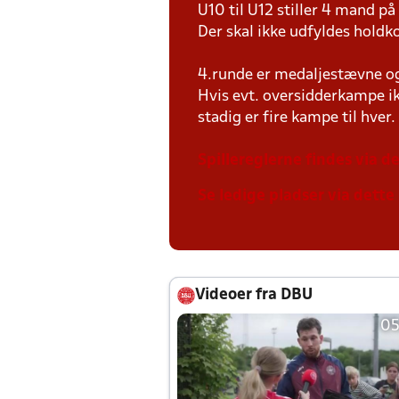
U10 til U12 stiller 4 mand 
Der skal ikke udfyldes holdko
4.runde er medaljestævne og 
Hvis evt. oversidderkampe ik
stadig er fire kampe til hver.
Spillereglerne findes via de
Se ledige pladser via dette 
Videoer fra DBU
05