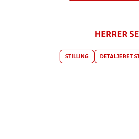
HERRER SER
STILLING
DETALJERET S