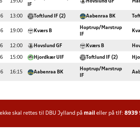
6
19:00
Hovslund GF
Mar
IF
26
13:00
Toftlund IF (2)
Aabenraa BK
Tof
Hoptrup/Marstrup
26
19:00
Kværs B
Kvæ
IF
26
12:00
Hovslund GF
Kværs B
Hov
26
15:00
Hjordkær UIF
Toftlund IF (2)
Hjo
Hoptrup/Marstrup
26
16:15
Aabenraa BK
Aab
IF
ke skal rettes til DBU Jylland på
mail
eller på tlf:
8939