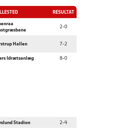
ILLESTED
RESULTAT
benraa
2
-
0
nstgræsbane
strup Hallen
7
-
2
rs Idrætsanlæg
8
-
0
slund Stadion
2
-
4