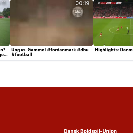
:11
00:19
en?
Ung vs. Gammel #fordanmark #dbu
Highlights: Danma
ger
#football
Dansk Boldspil-Union