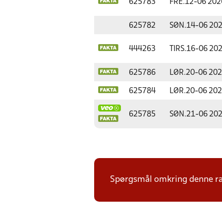
625783
FRE.
12-06 202
625782
SØN.
14-06 20
444263
TIRS.
16-06 20
625786
LØR.
20-06 20
625784
LØR.
20-06 20
625785
SØN.
21-06 20
Spørgsmål omkring denne ræk