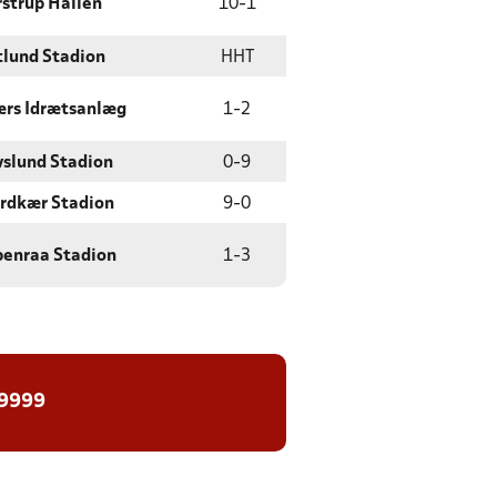
strup Hallen
10
-
1
tlund Stadion
HHT
rs Idrætsanlæg
1
-
2
slund Stadion
0
-
9
rdkær Stadion
9
-
0
enraa Stadion
1
-
3
 9999