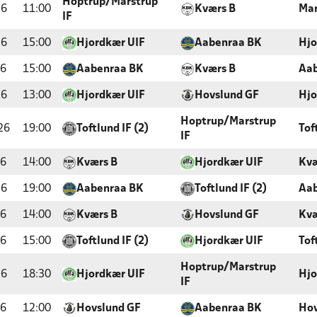
Hoptrup/Marstrup
26
11:00
Kværs B
Mar
IF
26
15:00
Hjordkær UIF
Aabenraa BK
Hjo
26
15:00
Aabenraa BK
Kværs B
Aab
26
13:00
Hjordkær UIF
Hovslund GF
Hjo
Hoptrup/Marstrup
26
19:00
Toftlund IF (2)
Tof
IF
26
14:00
Kværs B
Hjordkær UIF
Kvæ
26
19:00
Aabenraa BK
Toftlund IF (2)
Aab
26
14:00
Kværs B
Hovslund GF
Kvæ
26
15:00
Toftlund IF (2)
Hjordkær UIF
Tof
Hoptrup/Marstrup
26
18:30
Hjordkær UIF
Hjo
IF
26
12:00
Hovslund GF
Aabenraa BK
Hov