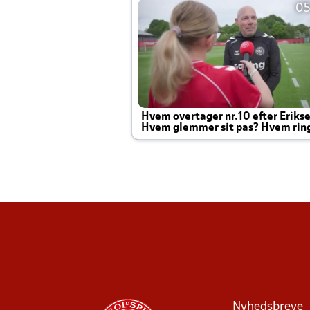
05
Hvem overtager nr.10 efter Eriks
Hvem glemmer sit pas? Hvem rin
Joachim altid til efter kampe?
Nyhedsbreve