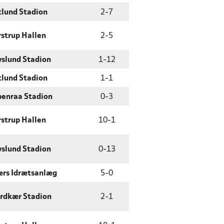
tlund Stadion
2
-
7
strup Hallen
2
-
5
slund Stadion
1
-
12
tlund Stadion
1
-
1
enraa Stadion
0
-
3
strup Hallen
10
-
1
slund Stadion
0
-
13
rs Idrætsanlæg
5
-
0
rdkær Stadion
2
-
1