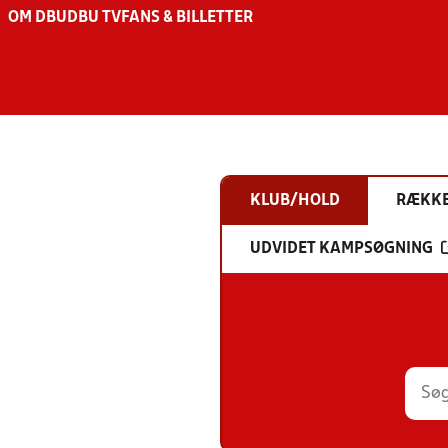
OM DBU
DBU TV
FANS & BILLETTER
KLUB/HOLD
RÆKK
UDVIDET KAMPSØGNING