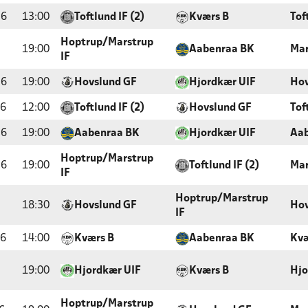
26
13:00
Toftlund IF (2)
Kværs B
Tof
Hoptrup/Marstrup
19:00
Aabenraa BK
Mar
IF
26
19:00
Hovslund GF
Hjordkær UIF
Hov
26
12:00
Toftlund IF (2)
Hovslund GF
Tof
26
19:00
Aabenraa BK
Hjordkær UIF
Aab
Hoptrup/Marstrup
26
19:00
Toftlund IF (2)
Mar
IF
Hoptrup/Marstrup
18:30
Hovslund GF
Hov
IF
26
14:00
Kværs B
Aabenraa BK
Kvæ
19:00
Hjordkær UIF
Kværs B
Hjo
Hoptrup/Marstrup