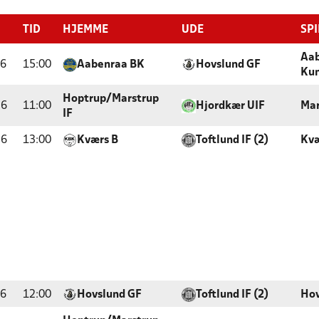
TID
HJEMME
UDE
SP
Aa
26
15:00
Aabenraa BK
Hovslund GF
Ku
Hoptrup/Marstrup
26
11:00
Hjordkær UIF
Mar
IF
26
13:00
Kværs B
Toftlund IF (2)
Kvæ
26
12:00
Hovslund GF
Toftlund IF (2)
Hov