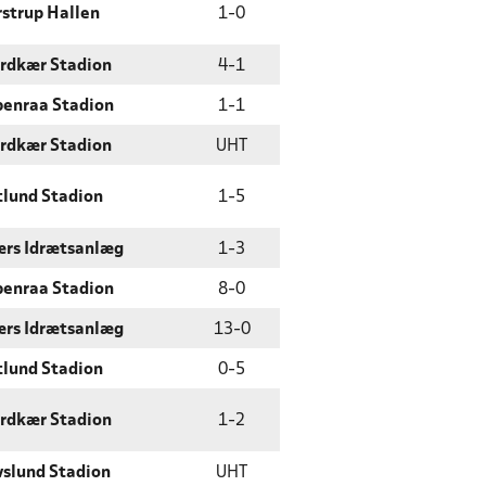
strup Hallen
1
-
0
rdkær Stadion
4
-
1
enraa Stadion
1
-
1
rdkær Stadion
UHT
tlund Stadion
1
-
5
rs Idrætsanlæg
1
-
3
enraa Stadion
8
-
0
rs Idrætsanlæg
13
-
0
tlund Stadion
0
-
5
rdkær Stadion
1
-
2
slund Stadion
UHT