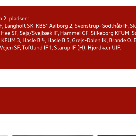
a 2. pladsen:
F, Langholt SK, KB81 Aalborg 2, Svenstrup-Godthåb IF, Ska
, Hee SF, Sejs/Svejbæk IF, Hammel GF, Silkeborg KFUM, Søf
KFUM 3, Hasle B 4, Hasle B 5, Grejs-Dalen IK, Brande O. B
 Vejen SF, Toftlund IF 1, Starup IF (H), Hjordkær UIF.