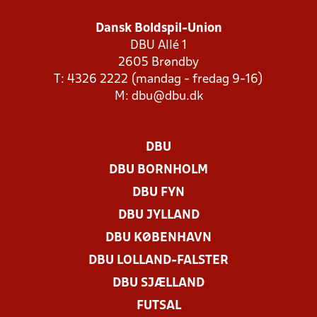
Dansk Boldspil-Union
DBU Allé 1
2605 Brøndby
T: 4326 2222 (mandag - fredag 9-16)
M:
dbu@dbu.dk
DBU
DBU BORNHOLM
DBU FYN
DBU JYLLAND
DBU KØBENHAVN
DBU LOLLAND-FALSTER
DBU SJÆLLAND
FUTSAL