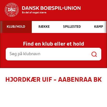
Hvad vil du søge efter?
KLUB/HOLD
RÆKKE
SPILLESTED
KAMP
INDHOLD OG NYHEDER
Find en klub eller et hold
STILLINGER, RESULTATER, KLUBBER OG
HOLD
HJORDKÆR UIF - AABENRAA BK