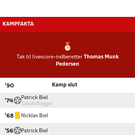
KAMPFAKTA
Tak til livescore-indberetter
Thomas Munk
Pedersen
Kamp slut
'90
Patrick Biel
'74
Jakob Bagger
Nicklas Biel
'68
Patrick Biel
'56