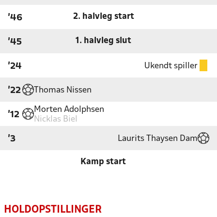
2. halvleg start
'46
1. halvleg slut
'45
Ukendt spiller
'24
Thomas Nissen
'22
Morten Adolphsen
'12
Nicklas Biel
Laurits Thaysen Dam
'3
Kamp start
HOLDOPSTILLINGER