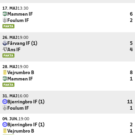
17. MAJ
13:30
Mammen IF
6
Foulum IF
2
26. MAJ
19:00
Fårvang IF (1)
5
Ans IF
4
28. MAJ
19:00
Vejrumbro B
8
Mammen IF
1
31. MAJ
16:00
Bjerringbro IF (1)
11
Foulum IF
1
04. JUN.
19:00
Bjerringbro IF (1)
2
Vejrumbro B
1