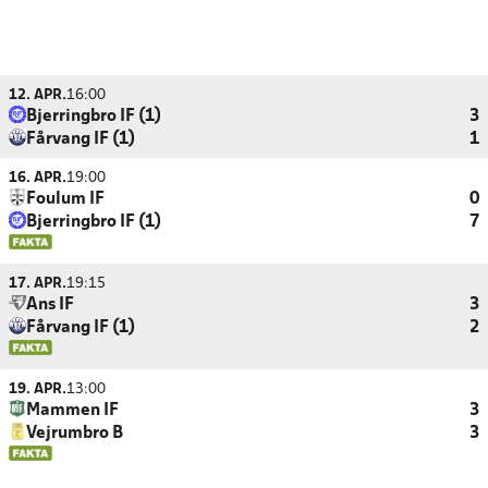
12. APR.
16:00
Bjerringbro IF (1)
3
Fårvang IF (1)
1
16. APR.
19:00
Foulum IF
0
Bjerringbro IF (1)
7
17. APR.
19:15
Ans IF
3
Fårvang IF (1)
2
19. APR.
13:00
Mammen IF
3
Vejrumbro B
3