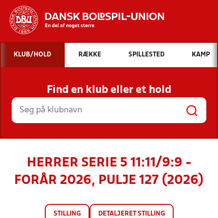
Hvad vil du søge efter?
KLUB/HOLD
RÆKKE
SPILLESTED
KAMP
INDHOLD OG NYHEDER
Find en klub eller et hold
STILLINGER, RESULTATER, KLUBBER OG
HOLD
HERRER SERIE 5 11:11/9:9 -
FORÅR 2026, PULJE 127 (2026)
STILLING
DETALJERET STILLING