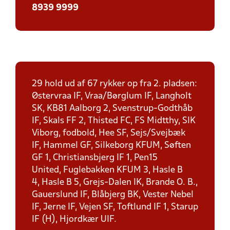
8939 9999
29 hold ud af 67 rykker op fra 2. pladsen:
Østervraa IF, Vraa/Børglum IF, Langholt
SK, KB81 Aalborg 2, Svenstrup-Godthåb
IF, Skals FF 2, Thisted FC, FS Midtthy, SIK
Viborg, fodbold, Hee SF, Sejs/Svejbæk
IF, Hammel GF, Silkeborg KFUM, Søften
GF 1, Christiansbjerg IF 1, Pen15
United, Fuglebakken KFUM 3, Hasle B
4, Hasle B 5, Grejs-Dalen IK, Brande O. B.,
Gauerslund IF, Blåbjerg BK, Vester Nebel
IF, Jerne IF, Vejen SF, Toftlund IF 1, Starup
IF (H), Hjordkær UIF.