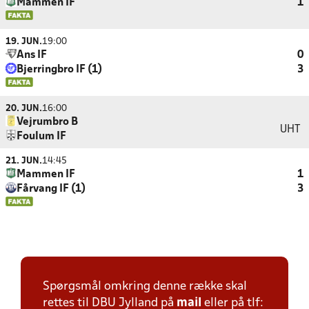
Mammen IF
1
19. JUN.
19:00
Ans IF
0
Bjerringbro IF (1)
3
20. JUN.
16:00
Vejrumbro B
UHT
Foulum IF
21. JUN.
14:45
Mammen IF
1
Fårvang IF (1)
3
Spørgsmål omkring denne række skal
rettes til DBU Jylland på
mail
eller på tlf: