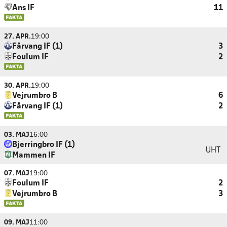
Ans IF
11
27. APR.
19:00
Fårvang IF (1)
3
Foulum IF
2
30. APR.
19:00
Vejrumbro B
6
Fårvang IF (1)
2
03. MAJ
16:00
Bjerringbro IF (1)
UHT
Mammen IF
07. MAJ
19:00
Foulum IF
2
Vejrumbro B
3
09. MAJ
11:00