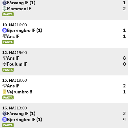
Fårvang IF (1)
1
Mammen IF
2
10. MAJ
16:00
Bjerringbro IF (1)
1
Ans IF
1
12. MAJ
19:00
Ans IF
8
Foulum IF
0
15. MAJ
19:00
Ans IF
2
Vejrumbro B
1
16. MAJ
13:00
Fårvang IF (1)
2
Bjerringbro IF (1)
4