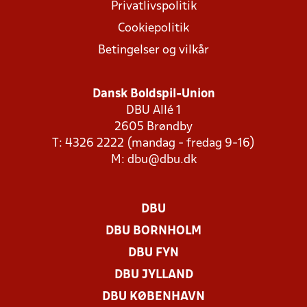
Privatlivspolitik
Cookiepolitik
Betingelser og vilkår
Dansk Boldspil-Union
DBU Allé 1
2605 Brøndby
T: 4326 2222 (mandag - fredag 9-16)
M:
dbu@dbu.dk
DBU
DBU BORNHOLM
DBU FYN
DBU JYLLAND
DBU KØBENHAVN