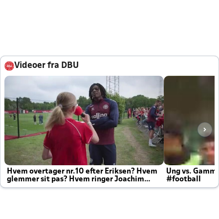
Videoer fra DBU
Hvem overtager nr.10 efter Eriksen? Hvem
Ung vs. Gamm
glemmer sit pas? Hvem ringer Joachim
#football
altid til efter kampe?