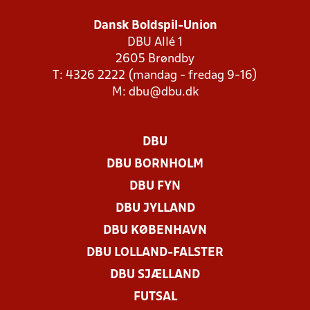
Dansk Boldspil-Union
DBU Allé 1
2605 Brøndby
T: 4326 2222 (mandag - fredag 9-16)
M:
dbu@dbu.dk
DBU
DBU BORNHOLM
DBU FYN
DBU JYLLAND
DBU KØBENHAVN
DBU LOLLAND-FALSTER
DBU SJÆLLAND
FUTSAL