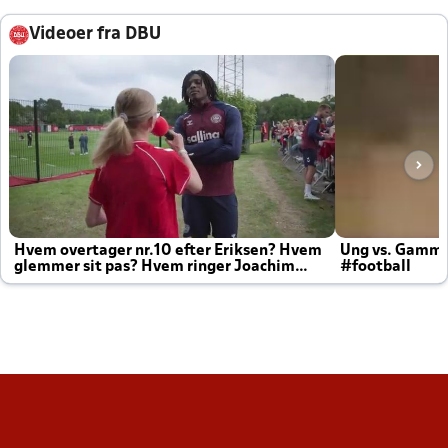
Videoer fra DBU
Hvem overtager nr.10 efter Eriksen? Hvem
Ung vs. Gamm
glemmer sit pas? Hvem ringer Joachim
#football
altid til efter kampe?