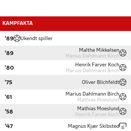
KAMPFAKTA
Ukendt spiller
'89
Malthe Mikkelsen
'89
Marius Dahlmann Birch
Henrik Farver Koch
'80
Marius Dahlmann Birch
Oliver Blichfeldt
'75
Marius Dahlmann Birch
'61
Mathias Moeslund
Mathias Moeslund
'58
Henrik Farver Koch
Magnus Kjær Skibsted
'47