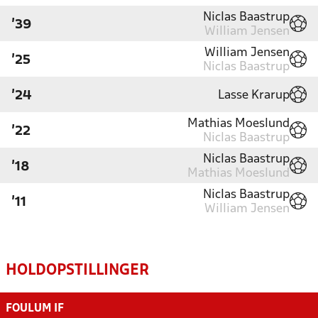
Niclas Baastrup
'39
William Jensen
William Jensen
'25
Niclas Baastrup
Lasse Krarup
'24
Mathias Moeslund
'22
Niclas Baastrup
Niclas Baastrup
'18
Mathias Moeslund
Niclas Baastrup
'11
William Jensen
HOLDOPSTILLINGER
FOULUM IF