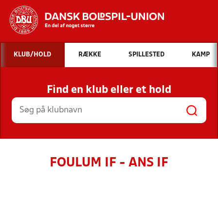
Hvad vil du søge efter?
KLUB/HOLD
RÆKKE
SPILLESTED
KAMP
INDHOLD OG NYHEDER
Find en klub eller et hold
STILLINGER, RESULTATER, KLUBBER OG
HOLD
FOULUM IF - ANS IF