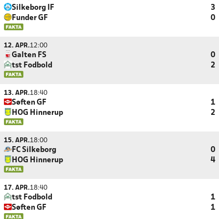
Silkeborg IF
3
Funder GF
0
12. APR.
12:00
Galten FS
0
tst Fodbold
2
13. APR.
18:40
Søften GF
1
HOG Hinnerup
2
15. APR.
18:00
FC Silkeborg
0
HOG Hinnerup
4
17. APR.
18:40
tst Fodbold
1
Søften GF
1