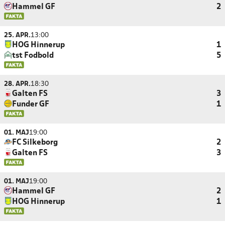
Hammel GF
2
25. APR.
13:00
HOG Hinnerup
1
tst Fodbold
5
28. APR.
18:30
Galten FS
3
Funder GF
1
01. MAJ
19:00
FC Silkeborg
2
Galten FS
3
01. MAJ
19:00
Hammel GF
2
HOG Hinnerup
1