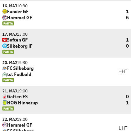
16. MAJ
10:30
Funder GF
1
Hammel GF
6
17. MAJ
13:00
Søften GF
1
Silkeborg IF
0
20. MAJ
19:30
FC Silkeborg
HHT
tst Fodbold
21. MAJ
19:00
Galten FS
0
HOG Hinnerup
1
22. MAJ
19:00
Hammel GF
UHT