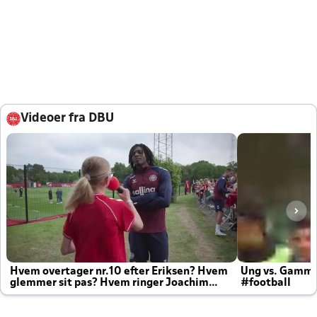
Videoer fra DBU
Hvem overtager nr.10 efter Eriksen? Hvem
Ung vs. Gamm
glemmer sit pas? Hvem ringer Joachim
#football
altid til efter kampe?