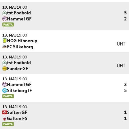
10. MAJ
14:00
tst Fodbold
5
Hammel GF
2
13. MAJ
19:00
HOG Hinnerup
UHT
FC Silkeborg
13. MAJ
19:00
tst Fodbold
UHT
Funder GF
13. MAJ
19:00
Hammel GF
3
Silkeborg IF
5
13. MAJ
19:00
Søften GF
1
Galten FS
1