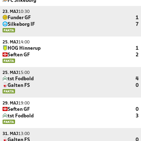
FC Silkeborg
23. MAJ
10:30
Funder GF
1
Silkeborg IF
7
25. MAJ
14:00
HOG Hinnerup
1
Søften GF
2
25. MAJ
15:00
tst Fodbold
4
Galten FS
0
29. MAJ
19:00
Søften GF
0
tst Fodbold
3
31. MAJ
13:00
Galten FS
0