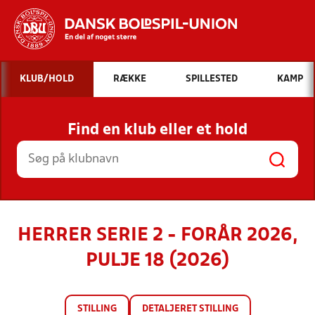
Hvad vil du søge efter?
KLUB/HOLD
RÆKKE
SPILLESTED
KAMP
INDHOLD OG NYHEDER
Find en klub eller et hold
STILLINGER, RESULTATER, KLUBBER OG
HOLD
HERRER SERIE 2 - FORÅR 2026,
PULJE 18 (2026)
STILLING
DETALJERET STILLING