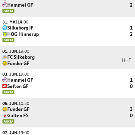
Hammel GF
2
31. MAJ
14:00
Silkeborg IF
1
HOG Hinnerup
2
01. JUN.
19:00
FC Silkeborg
HHT
Funder GF
03. JUN.
19:00
Hammel GF
1
Søften GF
0
06. JUN.
10:30
Funder GF
3
Galten FS
0
07. JUN.
14:00