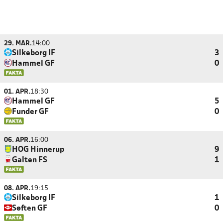
29. MAR.
14:00
Silkeborg IF
3
Hammel GF
0
01. APR.
18:30
Hammel GF
5
Funder GF
0
06. APR.
16:00
HOG Hinnerup
9
Galten FS
1
08. APR.
19:15
Silkeborg IF
1
Søften GF
0