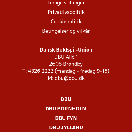
Ledige stillinger
Privatlivspolitik
Cookiepolitik
Betingelser og vilkår
Dansk Boldspil-Union
DBU Allé 1
2605 Brøndby
T: 4326 2222 (mandag - fredag 9-16)
M:
dbu@dbu.dk
DBU
DBU BORNHOLM
DBU FYN
DBU JYLLAND