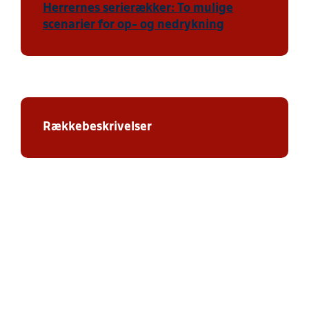
Herrernes serierækker: To mulige
scenarier for op- og nedrykning
Rækkebeskrivelser