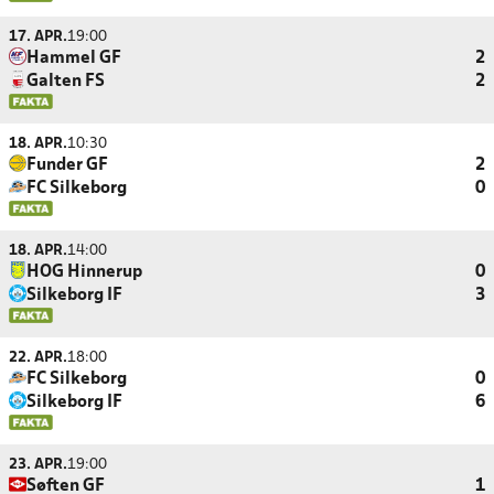
17. APR.
19:00
Hammel GF
2
Galten FS
2
18. APR.
10:30
Funder GF
2
FC Silkeborg
0
18. APR.
14:00
HOG Hinnerup
0
Silkeborg IF
3
22. APR.
18:00
FC Silkeborg
0
Silkeborg IF
6
23. APR.
19:00
Søften GF
1