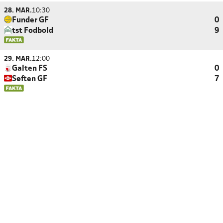
28. MAR.
10:30
Funder GF
0
tst Fodbold
9
29. MAR.
12:00
Galten FS
0
Søften GF
7