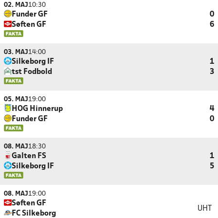
02. MAJ
10:30
Funder GF
0
Søften GF
6
03. MAJ
14:00
Silkeborg IF
1
tst Fodbold
3
05. MAJ
19:00
HOG Hinnerup
4
Funder GF
0
08. MAJ
18:30
Galten FS
1
Silkeborg IF
5
08. MAJ
19:00
Søften GF
UHT
FC Silkeborg