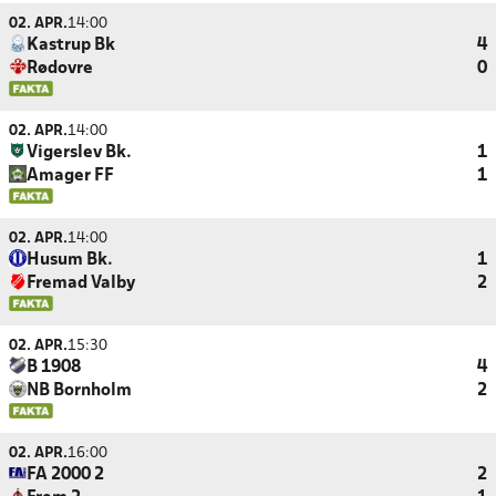
02. APR.
14:00
Kastrup Bk
4
Rødovre
0
02. APR.
14:00
Vigerslev Bk.
1
Amager FF
1
02. APR.
14:00
Husum Bk.
1
Fremad Valby
2
02. APR.
15:30
B 1908
4
NB Bornholm
2
02. APR.
16:00
FA 2000 2
2