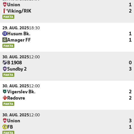
Union
1
Viking/RIK
2
29. AUG. 2025
18:30
Husum Bk.
1
Amager FF
1
30. AUG. 2025
12:00
B 1908
0
Sundby 2
3
30. AUG. 2025
12:00
Vigerslev Bk.
2
Rødovre
2
30. AUG. 2025
12:00
Union
3
FB
1