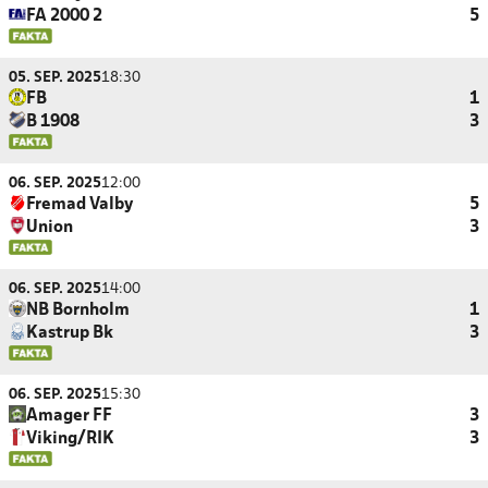
FA 2000 2
5
05. SEP. 2025
18:30
FB
1
B 1908
3
06. SEP. 2025
12:00
Fremad Valby
5
Union
3
06. SEP. 2025
14:00
NB Bornholm
1
Kastrup Bk
3
06. SEP. 2025
15:30
Amager FF
3
Viking/RIK
3