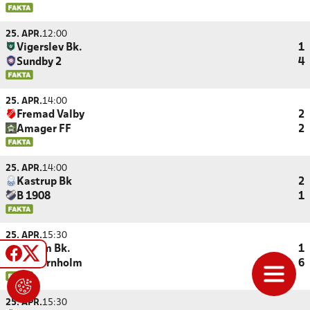
25. APR.
12:00
Vigerslev Bk.
1
Sundby 2
4
25. APR.
14:00
Fremad Valby
2
Amager FF
2
25. APR.
14:00
Kastrup Bk
2
B 1908
1
25. APR.
15:30
Husum Bk.
1
NB Bornholm
6
25. APR.
15:30