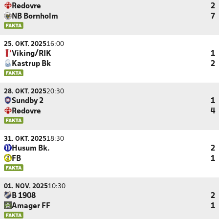
Rødovre
2
NB Bornholm
7
25. OKT. 2025
16:00
Viking/RIK
1
Kastrup Bk
2
28. OKT. 2025
20:30
Sundby 2
1
Rødovre
4
31. OKT. 2025
18:30
Husum Bk.
2
FB
1
01. NOV. 2025
10:30
B 1908
2
Amager FF
1