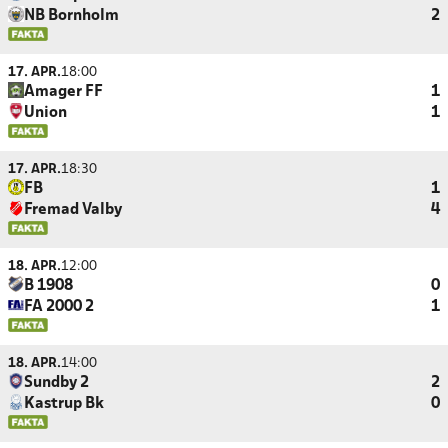
NB Bornholm
2
17. APR.
18:00
Amager FF
1
Union
1
17. APR.
18:30
FB
1
Fremad Valby
4
18. APR.
12:00
B 1908
0
FA 2000 2
1
18. APR.
14:00
Sundby 2
2
Kastrup Bk
0