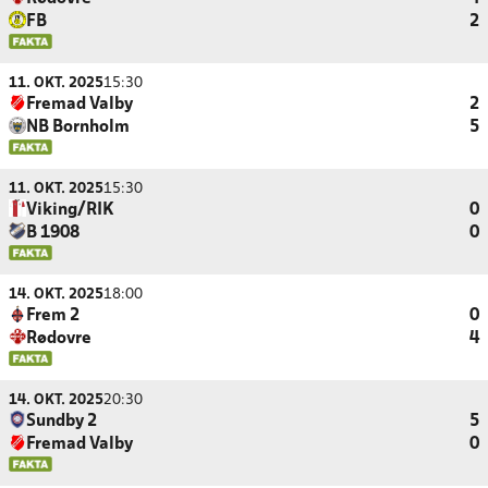
FB
2
11. OKT. 2025
15:30
Fremad Valby
2
NB Bornholm
5
11. OKT. 2025
15:30
Viking/RIK
0
B 1908
0
14. OKT. 2025
18:00
Frem 2
0
Rødovre
4
14. OKT. 2025
20:30
Sundby 2
5
Fremad Valby
0