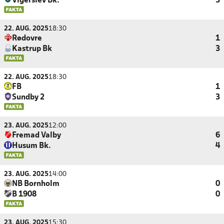
Vigerslev Bk.
3
22. AUG. 2025
18:30
Rødovre
1
Kastrup Bk
3
22. AUG. 2025
18:30
FB
1
Sundby 2
3
23. AUG. 2025
12:00
Fremad Valby
6
Husum Bk.
4
23. AUG. 2025
14:00
NB Bornholm
0
B 1908
0
23. AUG. 2025
15:30