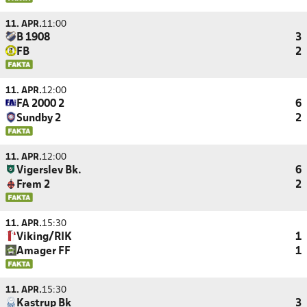
11. APR.
11:00
B 1908
3
FB
2
11. APR.
12:00
FA 2000 2
6
Sundby 2
2
11. APR.
12:00
Vigerslev Bk.
6
Frem 2
2
11. APR.
15:30
Viking/RIK
1
Amager FF
1
11. APR.
15:30
Kastrup Bk
3