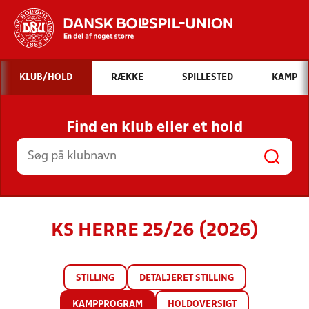
Hvad vil du søge efter?
KLUB/HOLD
RÆKKE
SPILLESTED
KAMP
INDHOLD OG NYHEDER
Find en klub eller et hold
STILLINGER, RESULTATER, KLUBBER OG
HOLD
KS HERRE 25/26 (2026)
STILLING
DETALJERET STILLING
KAMPPROGRAM
HOLDOVERSIGT