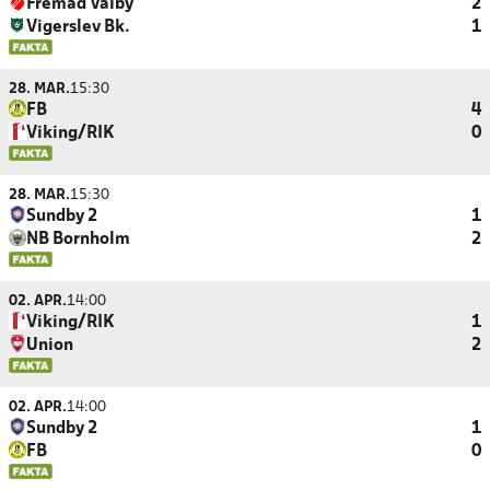
Fremad Valby
2
Vigerslev Bk.
1
28. MAR.
15:30
FB
4
Viking/RIK
0
28. MAR.
15:30
Sundby 2
1
NB Bornholm
2
02. APR.
14:00
Viking/RIK
1
Union
2
02. APR.
14:00
Sundby 2
1
FB
0