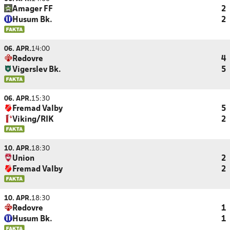
Amager FF
2
Husum Bk.
2
06. APR.
14:00
Rødovre
4
Vigerslev Bk.
5
06. APR.
15:30
Fremad Valby
5
Viking/RIK
2
10. APR.
18:30
Union
2
Fremad Valby
2
10. APR.
18:30
Rødovre
1
Husum Bk.
1