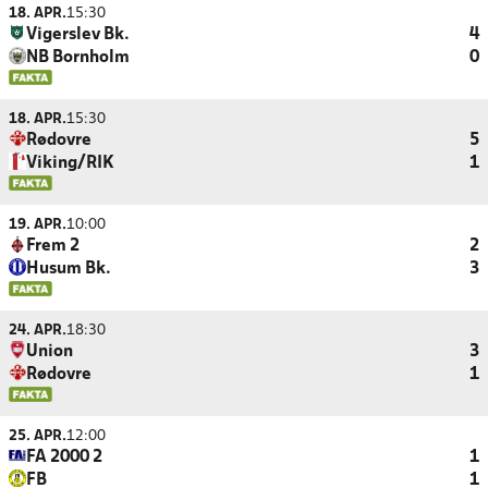
18. APR.
15:30
Vigerslev Bk.
4
NB Bornholm
0
18. APR.
15:30
Rødovre
5
Viking/RIK
1
19. APR.
10:00
Frem 2
2
Husum Bk.
3
24. APR.
18:30
Union
3
Rødovre
1
25. APR.
12:00
FA 2000 2
1
FB
1