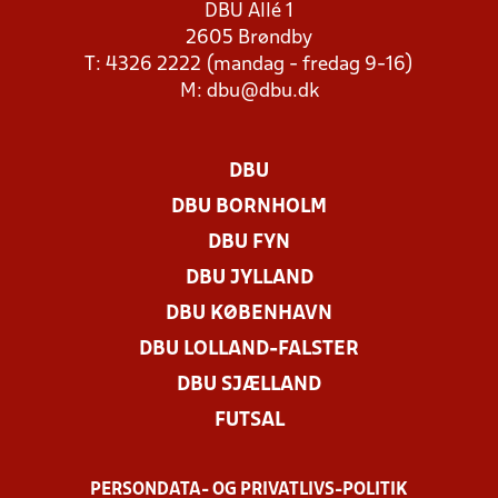
DBU Allé 1
2605 Brøndby
T: 4326 2222 (mandag - fredag 9-16)
M:
dbu@dbu.dk
DBU
DBU BORNHOLM
DBU FYN
DBU JYLLAND
DBU KØBENHAVN
DBU LOLLAND-FALSTER
DBU SJÆLLAND
FUTSAL
PERSONDATA- OG PRIVATLIVS-POLITIK