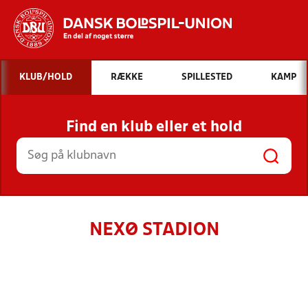
Hvad vil du søge efter?
KLUB/HOLD
RÆKKE
SPILLESTED
KAMP
INDHOLD OG NYHEDER
Find en klub eller et hold
STILLINGER, RESULTATER, KLUBBER OG
HOLD
NEXØ STADION