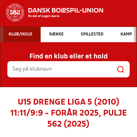
Hvad vil du søge efter?
KLUB/HOLD
RÆKKE
SPILLESTED
KAMP
INDHOLD OG NYHEDER
Find en klub eller et hold
STILLINGER, RESULTATER, KLUBBER OG
HOLD
U15 DRENGE LIGA 5 (2010)
11:11/9:9 - FORÅR 2025, PULJE
562 (2025)