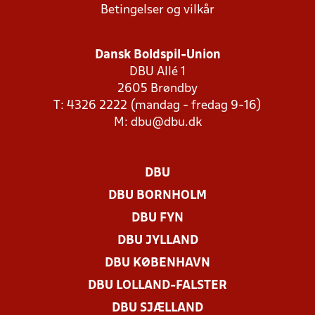
Betingelser og vilkår
Dansk Boldspil-Union
DBU Allé 1
2605 Brøndby
T: 4326 2222 (mandag - fredag 9-16)
M:
dbu@dbu.dk
DBU
DBU BORNHOLM
DBU FYN
DBU JYLLAND
DBU KØBENHAVN
DBU LOLLAND-FALSTER
DBU SJÆLLAND