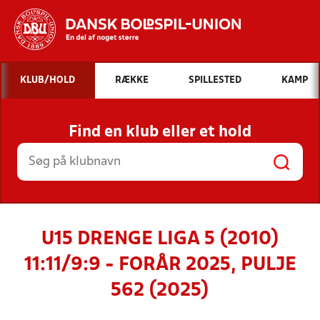
Hvad vil du søge efter?
KLUB/HOLD
RÆKKE
SPILLESTED
KAMP
INDHOLD OG NYHEDER
Find en klub eller et hold
STILLINGER, RESULTATER, KLUBBER OG
HOLD
U15 DRENGE LIGA 5 (2010)
11:11/9:9 - FORÅR 2025, PULJE
562 (2025)