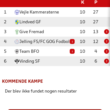
K
P
1
Vejle Kammeraterne
10
27
2
Lindved GF
10
27
3
Give Fremad
10
13
!
4
Jelling FS/FC GOG Fodbold
10
12
i
!
5
Team BFO
10
4
i
!
6
Vinding SF
10
6
!
KOMMENDE KAMPE
Der blev ikke fundet nogen resultater