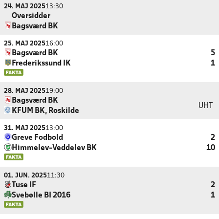
24. MAJ 2025
13:30
Oversidder
Bagsværd BK
25. MAJ 2025
16:00
Bagsværd BK
5
Frederikssund IK
1
28. MAJ 2025
19:00
Bagsværd BK
UHT
KFUM BK, Roskilde
31. MAJ 2025
13:00
Greve Fodbold
2
Himmelev-Veddelev BK
10
01. JUN. 2025
11:30
Tuse IF
2
Svebølle BI 2016
1