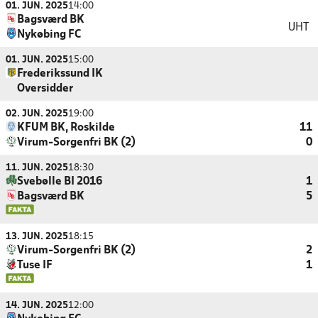
01. JUN. 2025
14:00
Bagsværd BK
UHT
Nykøbing FC
01. JUN. 2025
15:00
Frederikssund IK
Oversidder
02. JUN. 2025
19:00
KFUM BK, Roskilde
11
Virum-Sorgenfri BK (2)
0
11. JUN. 2025
18:30
Svebølle BI 2016
1
Bagsværd BK
5
13. JUN. 2025
18:15
Virum-Sorgenfri BK (2)
2
Tuse IF
1
14. JUN. 2025
12:00