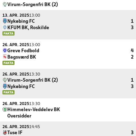
Virum-Sorgenfri BK (2)
13. APR. 2025
13:00
Nykøbing FC
1
KFUM BK, Roskilde
3
26. APR. 2025
13:00
Greve Fodbold
4
Bagsværd BK
2
26. APR. 2025
13:30
Virum-Sorgenfri BK (2)
1
Nykøbing FC
3
26. APR. 2025
13:30
Himmelev-Veddelev BK
Oversidder
26. APR. 2025
14:45
Tuse IF
3