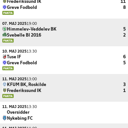
Frederikssund IK
11
Greve Fodbold
8
07. MAJ 2025
19:00
Himmelev-Veddelev BK
5
Svebølle BI 2016
2
10. MAJ 2025
13:30
Tuse IF
6
Greve Fodbold
5
11. MAJ 2025
13:00
KFUM BK, Roskilde
3
Frederikssund IK
1
11. MAJ 2025
13:30
Oversidder
Nykøbing FC