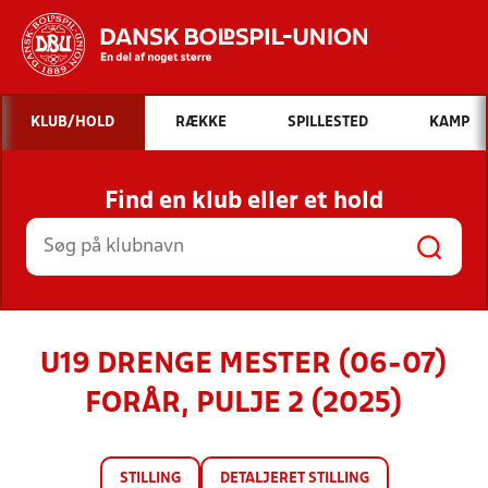
Hvad vil du søge efter?
KLUB/HOLD
RÆKKE
SPILLESTED
KAMP
INDHOLD OG NYHEDER
Find en klub eller et hold
STILLINGER, RESULTATER, KLUBBER OG
HOLD
U19 DRENGE MESTER (06-07)
FORÅR, PULJE 2 (2025)
STILLING
DETALJERET STILLING