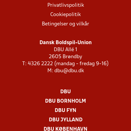
Privatlivspolitik
Cookiepolitik
Betingelser og vilkår
Dansk Boldspil-Union
DBU Allé 1
2605 Brøndby
T: 4326 2222 (mandag - fredag 9-16)
M:
dbu@dbu.dk
DBU
DBU BORNHOLM
DBU FYN
DBU JYLLAND
DBU KØBENHAVN