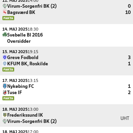
11. MAJ 2025
14:00
Virum-Sorgenfri BK (2)
0
Bagsværd BK
10
14. MAJ 2025
18:30
Svebølle BI 2016
Oversidder
15. MAJ 2025
19:15
Greve Fodbold
3
KFUM BK, Roskilde
1
17. MAJ 2025
13:15
Nykøbing FC
1
Tuse IF
2
18. MAJ 2025
13:00
Frederikssund IK
UHT
Virum-Sorgenfri BK (2)
18. MAJ 2025
17:00