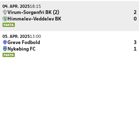
04. APR. 2025
18:15
Virum-Sorgenfri BK (2)
2
Himmelev-Veddelev BK
0
05. APR. 2025
13:00
Greve Fodbold
3
Nykøbing FC
1