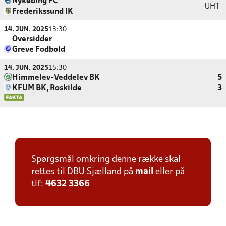
Nykøbing FC
UHT
Frederikssund IK
14. JUN. 2025
13:30
Oversidder
Greve Fodbold
14. JUN. 2025
15:30
Himmelev-Veddelev BK
5
KFUM BK, Roskilde
3
Spørgsmål omkring denne række skal
rettes til DBU Sjælland på
mail
eller på
tlf:
4632 3366