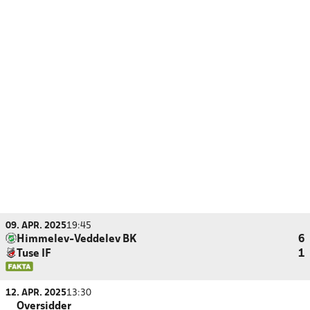
09. APR. 2025
19:45
Himmelev-Veddelev BK
6
Tuse IF
1
12. APR. 2025
13:30
Oversidder