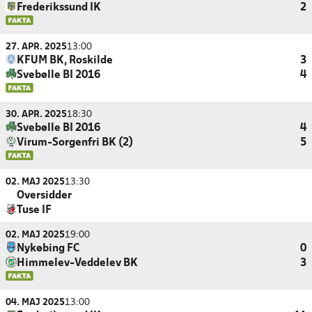
Frederikssund IK
2
27. APR. 2025
13:00
KFUM BK, Roskilde
3
Svebølle BI 2016
4
30. APR. 2025
18:30
Svebølle BI 2016
4
Virum-Sorgenfri BK (2)
5
02. MAJ 2025
13:30
Oversidder
Tuse IF
02. MAJ 2025
19:00
Nykøbing FC
0
Himmelev-Veddelev BK
3
04. MAJ 2025
13:00