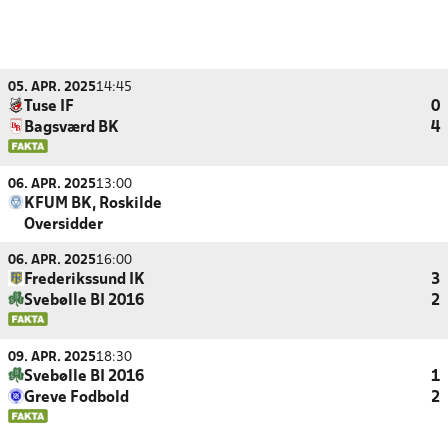
05. APR. 2025
14:45
Tuse IF
0
Bagsværd BK
4
06. APR. 2025
13:00
KFUM BK, Roskilde
Oversidder
06. APR. 2025
16:00
Frederikssund IK
3
Svebølle BI 2016
2
09. APR. 2025
18:30
Svebølle BI 2016
1
Greve Fodbold
2