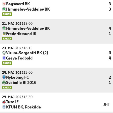
Bagsværd BK
3
Himmelev-Veddelev BK
3
21. MAJ 2025
19:00
Himmelev-Veddelev BK
4
Frederikssund IK
1
23. MAJ 2025
18:15
Virum-Sorgenfri BK (2)
4
Greve Fodbold
4
24. MAJ 2025
12:00
Nykøbing FC
2
Svebølle BI 2016
1
24. MAJ 2025
13:30
Tuse IF
UHT
KFUM BK, Roskilde