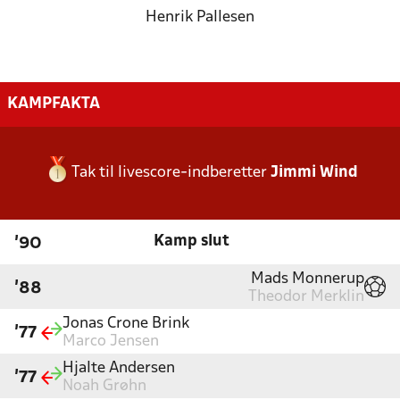
Henrik Pallesen
KAMPFAKTA
Tak til livescore-indberetter
Jimmi Wind
Kamp slut
'90
Mads Monnerup
'88
Theodor Merklin
Jonas Crone Brink
'77
Marco Jensen
Hjalte Andersen
'77
Noah Grøhn