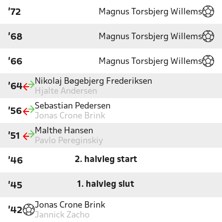
Magnus Torsbjerg Willems
'72
Magnus Torsbjerg Willems
'68
Magnus Torsbjerg Willems
'66
Nikolaj Bøgebjerg Frederiksen
'64
Hjalte Andersen
Sebastian Pedersen
'56
Jonas Crone Brink
Malthe Hansen
'51
Pavlo Pereginskiy
2. halvleg start
'46
1. halvleg slut
'45
Jonas Crone Brink
'42
Jannick Zacho