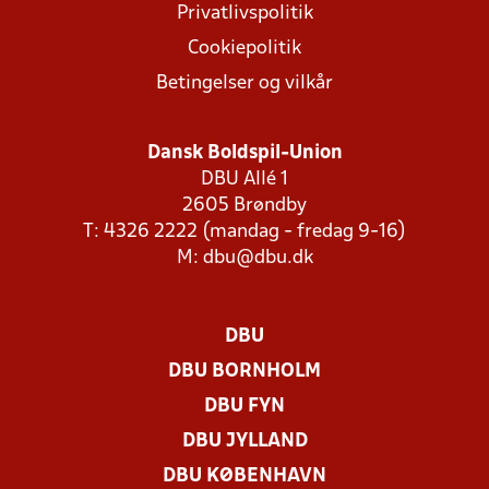
Privatlivspolitik
Cookiepolitik
Betingelser og vilkår
Dansk Boldspil-Union
DBU Allé 1
2605 Brøndby
T: 4326 2222 (mandag - fredag 9-16)
M:
dbu@dbu.dk
DBU
DBU BORNHOLM
DBU FYN
DBU JYLLAND
DBU KØBENHAVN