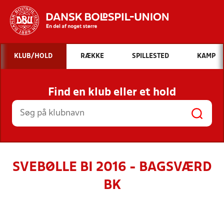
Hvad vil du søge efter?
KLUB/HOLD
RÆKKE
SPILLESTED
KAMP
INDHOLD OG NYHEDER
Find en klub eller et hold
STILLINGER, RESULTATER, KLUBBER OG
HOLD
SVEBØLLE BI 2016 - BAGSVÆRD
BK