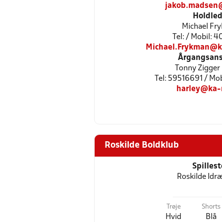
jakob.madsen
Holdled
Michael Fr
Tel: / Mobil: 
Michael.Frykman@k
Årgangsans
Tonny Zigger
Tel: 59516691 / Mo
harley@ka-
Roskilde Boldklub
Spilles
Roskilde Idr
Trøje
Shorts
Hvid
Blå