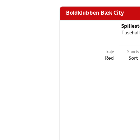
Boldklubben Bæk City
Spilles
Tusehal
Trøje
Shorts
Rød
Sort