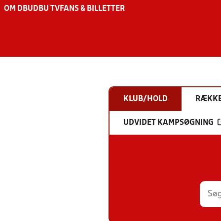
OM DBU
DBU TV
FANS & BILLETTER
KLUB/HOLD
RÆKK
UDVIDET KAMPSØGNING