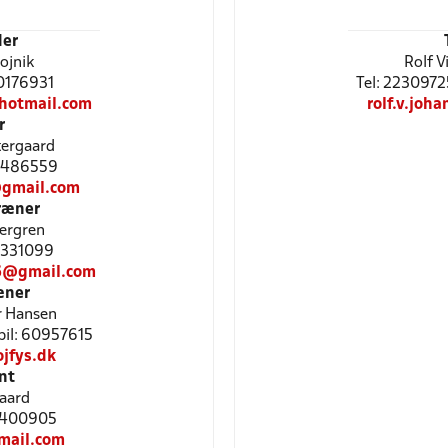
er
ojnik
Rolf V
60176931
Tel: 2230972
hotmail.com
rolf.v.jo
r
tergaard
20486559
@gmail.com
ræner
ergren
31331099
6@gmail.com
æner
r Hansen
bil: 60957615
jfys.dk
nt
aard
31400905
mail.com