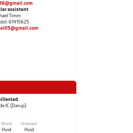
86@gmail.com
ar assistent
hael Timm
Mobil: 61415625
el05@gmail.com
illested
de IC (Darup)
Shorts
Strømper
Hvid
Hvid