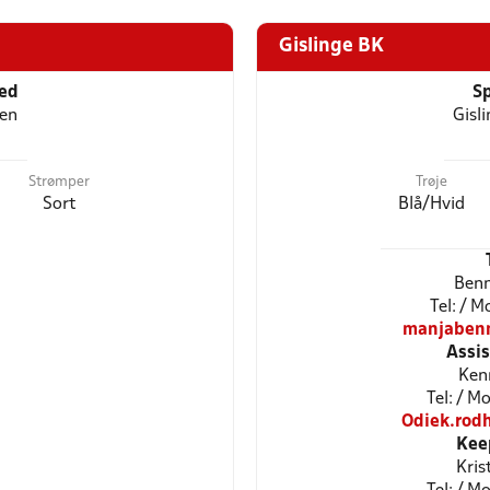
Gislinge BK
ted
Sp
len
Gisl
Strømper
Trøje
Sort
Blå/Hvid
Benn
Tel: / 
manjaben
Assi
Ken
Tel: / 
Odiek.rod
Kee
Kris