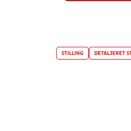
STILLING
DETALJERET S