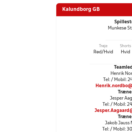
Kalundborg GB
Spilles
Munkesø St
Trøje
Shorts
Rød/Hvid
Hvid
Teamled
Henrik No
Tel: / Mobil: 
Henrik.nordbo
Træne
Jesper Aa
Tel: / Mobil: 
Jesper.Aagaard
Træne
Jakob Jauss
Tel: / Mobil: 