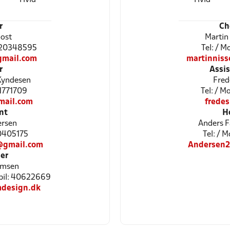
r
Ch
oost
Martin
5 20348595
Tel: / 
gmail.com
martinnis
r
Assi
Kyndesen
Fred
81771709
Tel: / 
mail.com
frede
nt
H
ersen
Anders F
50405175
Tel: / 
@gmail.com
Andersen2
er
omsen
bil: 40622669
design.dk