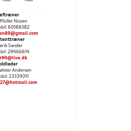
eftræner
 Müller Nissen
Mobil: 60188382
sen89@gmail.com
stenttræner
erik Sander
Mobil: 29466614
sr94@live.dk
oldleder
alster Andersen
Mobil: 23339011
27@hotmail.com