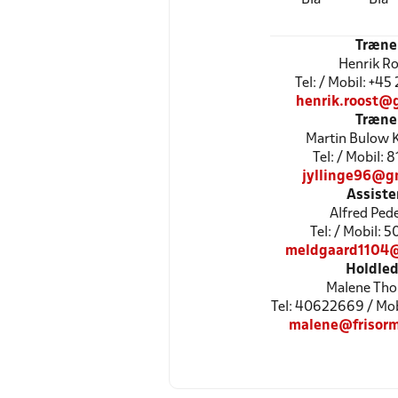
Træne
Henrik R
Tel: / Mobil: +4
henrik.roost@
Træne
Martin Bulow 
Tel: / Mobil: 
jyllinge96@g
Assiste
Alfred Ped
Tel: / Mobil: 
meldgaard1104
Holdled
Malene Th
Tel: 40622669 / Mo
malene@frisorm