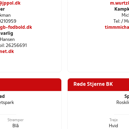
@jppol.dk
m.wurtz
er
Kampkl
ykman
Mic
40210959
Tel: / 
gb-fodbold.dk
timmmicha
varlig
 Hansen
bil: 26256691
net.dk
Røde Stjerne BK
ted
Sp
ætspark
Roskil
Strømper
Trøje
Blå
Hvid