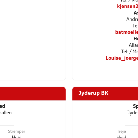
Tel: / 
kjensen
A
Andre
Te
batmoell
H
Alla
Tel: / 
Louise_joer
Jyderup BK
ted
Sp
hallen
Jyde
Strømper
Trøje
Hvid
Hvid