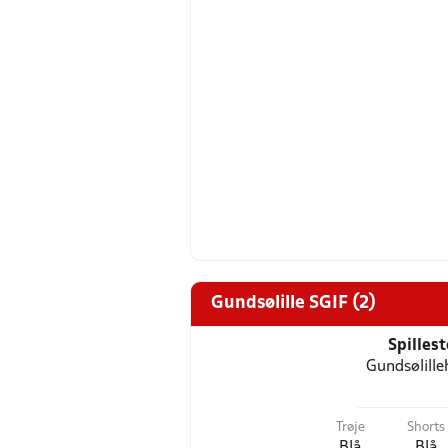
Gundsølille SGIF (2)
Spilles
Gundsølille
Trøje
Shorts
Blå
Blå