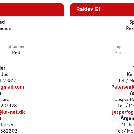
Raklev GI
ted
Sp
adion
Røs
Strømper
Trøje
Rød
Blå
er
rdbo
Kim
24273817
Tel: / 
@gmail.com
Petersen
r
A
gaard
Jesper R
24207928
Tel: / 
@ka-net.dk
jesperfo
r
Årgan
 Madsen
Micha
30382802
Tel: / Mo