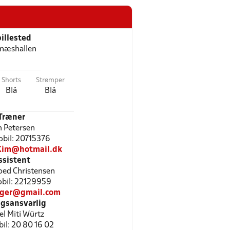
illested
næshallen
Shorts
Strømper
Blå
Blå
Træner
 Petersen
Mobil: 20715376
Kim@hotmail.dk
ssistent
oed Christensen
Mobil: 22129959
gger@gmail.com
gsansvarlig
el Miti Würtz
bil: 20 80 16 02