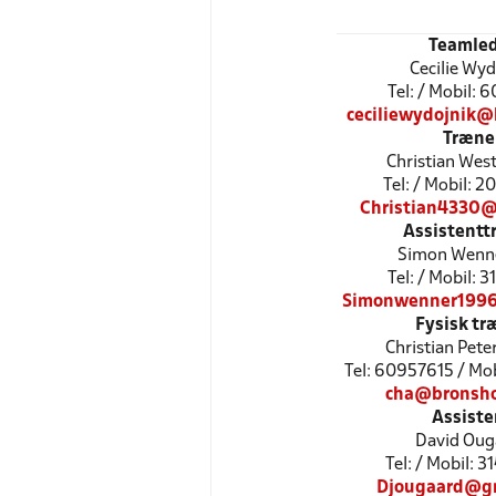
Teamled
Cecilie Wyd
Tel: / Mobil: 
ceciliewydojnik@
Træne
Christian Wes
Tel: / Mobil: 
Christian4330
Assistentt
Simon Wenn
Tel: / Mobil: 
Simonwenner199
Fysisk tr
Christian Pete
Tel: 60957615 / Mo
cha@bronsho
Assiste
David Oug
Tel: / Mobil: 
Djougaard@g