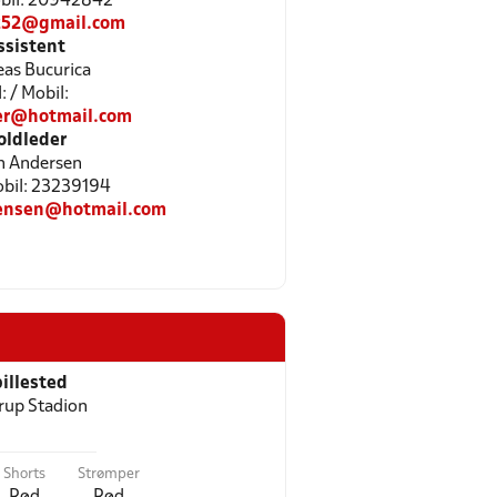
Mobil: 20942842
252@gmail.com
ssistent
as Bucurica
l: / Mobil:
er@hotmail.com
oldleder
n Andersen
Mobil: 23239194
gensen@hotmail.com
illested
rup Stadion
Shorts
Strømper
Rød
Rød