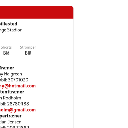
illested
inge Stadion
Shorts
Strømper
Blå
Blå
Træner
y Halgreen
Mobil: 30701020
ny@hotmail.com
stenttræner
n Rodholm
Mobil: 28780488
holm@gmail.com
pertræner
tian Jensen