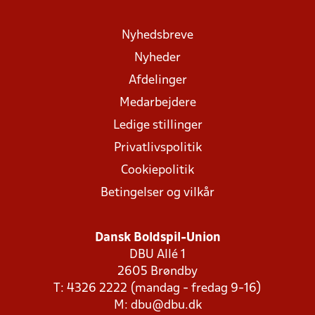
Nyhedsbreve
Nyheder
Afdelinger
Medarbejdere
Ledige stillinger
Privatlivspolitik
Cookiepolitik
Betingelser og vilkår
Dansk Boldspil-Union
DBU Allé 1
2605 Brøndby
T: 4326 2222 (mandag - fredag 9-16)
M:
dbu@dbu.dk