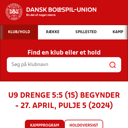
Hvad vil du søge efter?
KLUB/HOLD
RÆKKE
SPILLESTED
KAMP
INDHOLD OG NYHEDER
Find en klub eller et hold
STILLINGER, RESULTATER, KLUBBER OG
HOLD
U9 DRENGE 5:5 (15) BEGYNDER
- 27. APRIL, PULJE 5 (2024)
KAMPPROGRAM
HOLDOVERSIGT