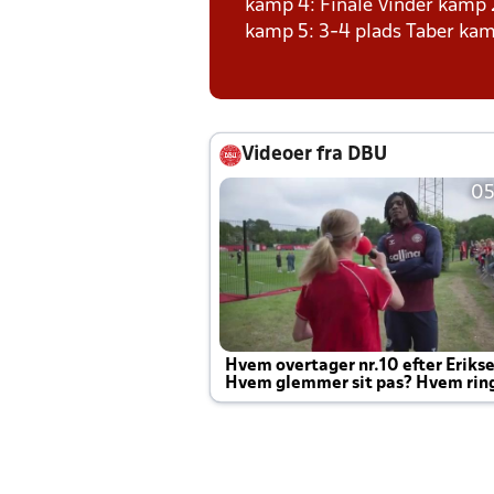
kamp 4: Finale Vinder kamp 
kamp 5: 3-4 plads Taber kam
Videoer fra DBU
05
Hvem overtager nr.10 efter Eriks
Hvem glemmer sit pas? Hvem rin
Joachim altid til efter kampe?