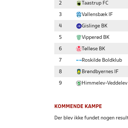
2
Taastrup FC
3
Vallensbæk IF
4
Gislinge BK
5
Vipperød BK
6
Tølløse BK
7
Roskilde Boldklub
8
Brøndbyernes IF
9
Himmelev-Veddelev
KOMMENDE KAMPE
Der blev ikke fundet nogen resul