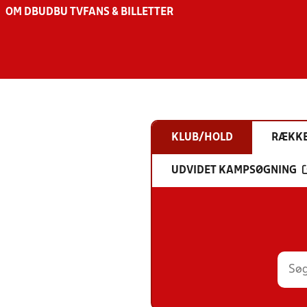
OM DBU
DBU TV
FANS & BILLETTER
KLUB/HOLD
RÆKK
UDVIDET KAMPSØGNING