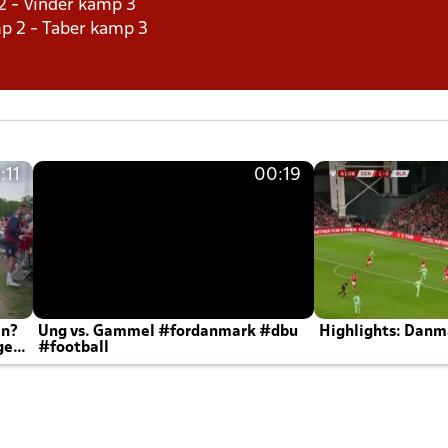
2 - Vinder kamp 3
p 2 - Taber kamp 3
:11
00:19
en?
Ung vs. Gammel #fordanmark #dbu
Highlights: Danma
ger
#football