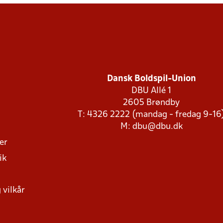
Dansk Boldspil-Union
DBU Allé 1
2605 Brøndby
T: 4326 2222 (mandag - fredag 9-16
M:
dbu@dbu.dk
ger
ik
 vilkår