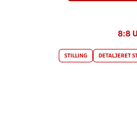
8:8 
STILLING
DETALJERET S