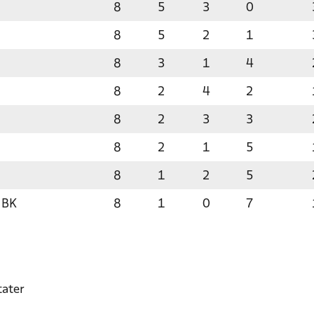
8
5
3
0
8
5
2
1
8
3
1
4
8
2
4
2
8
2
3
3
8
2
1
5
8
1
2
5
 BK
8
1
0
7
tater