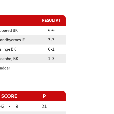
RESULTAT
pperød BK
4
-
4
øndbyernes IF
3
-
3
slinge BK
6
-
1
senhøj BK
1
-
3
sidder
SCORE
P
42
-
9
21