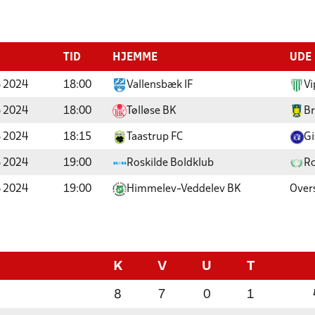
TID
HJEMME
UDE
 2024
18:00
Vallensbæk IF
Vi
 2024
18:00
Tølløse BK
Br
 2024
18:15
Taastrup FC
Gi
 2024
19:00
Roskilde Boldklub
Ro
 2024
19:00
Himmelev-Veddelev BK
Over
K
V
U
T
8
7
0
1