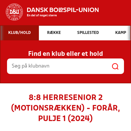
Hvad vil du søge efter?
KLUB/HOLD
RÆKKE
SPILLESTED
KAMP
INDHOLD OG NYHEDER
Find en klub eller et hold
STILLINGER, RESULTATER, KLUBBER OG
HOLD
8:8 HERRESENIOR 2
(MOTIONSRÆKKEN) - FORÅR,
PULJE 1 (2024)