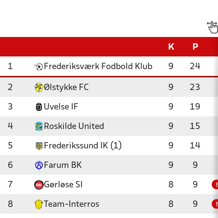
K
P
1
Frederiksværk Fodbold Klub
9
24
2
Ølstykke FC
9
23
3
Uvelse IF
9
19
4
Roskilde United
9
15
5
Frederikssund IK (1)
9
14
6
Farum BK
9
9
7
Gørløse SI
8
9
!
8
Team-Interros
8
9
!