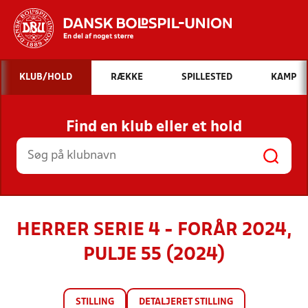
Hvad vil du søge efter?
KLUB/HOLD
RÆKKE
SPILLESTED
KAMP
INDHOLD OG NYHEDER
Find en klub eller et hold
STILLINGER, RESULTATER, KLUBBER OG
HOLD
HERRER SERIE 4 - FORÅR 2024,
PULJE 55 (2024)
STILLING
DETALJERET STILLING