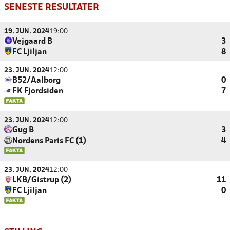
SENESTE RESULTATER
19. JUN. 2024
19:00
Vejgaard B
3
FC Ljiljan
8
23. JUN. 2024
12:00
B52/Aalborg
0
FK Fjordsiden
7
23. JUN. 2024
12:00
Gug B
3
Nordens Paris FC (1)
4
23. JUN. 2024
12:00
LKB/Gistrup (2)
11
FC Ljiljan
0