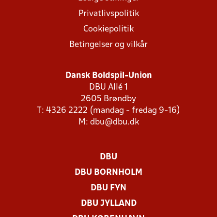
Privatlivspolitik
Cookiepolitik
Betingelser og vilkår
Dansk Boldspil-Union
DBU Allé 1
2605 Brøndby
T: 4326 2222 (mandag - fredag 9-16)
M:
dbu@dbu.dk
DBU
DBU BORNHOLM
DBU FYN
DBU JYLLAND