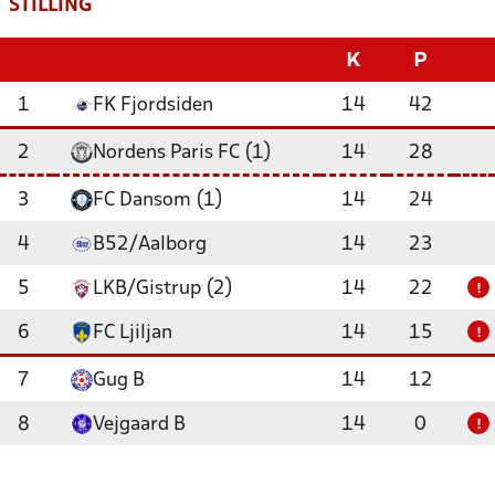
STILLING
K
P
1
FK Fjordsiden
14
42
2
Nordens Paris FC (1)
14
28
3
FC Dansom (1)
14
24
4
B52/Aalborg
14
23
5
LKB/Gistrup (2)
14
22
!
6
FC Ljiljan
14
15
!
7
Gug B
14
12
8
Vejgaard B
14
0
!