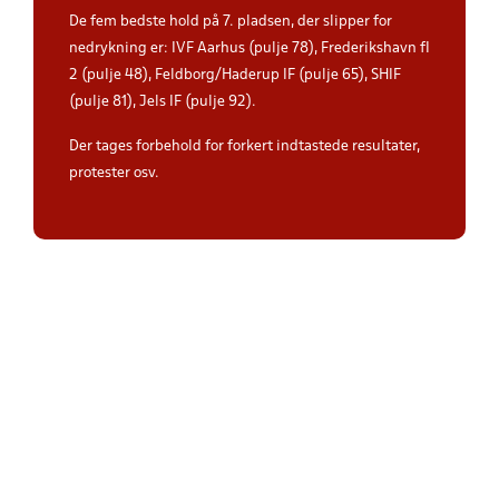
De fem bedste hold på 7. pladsen, der slipper for
nedrykning er: IVF Aarhus (pulje 78), Frederikshavn fI
2 (pulje 48), Feldborg/Haderup IF (pulje 65), SHIF
(pulje 81), Jels IF (pulje 92).
Der tages forbehold for forkert indtastede resultater,
protester osv.