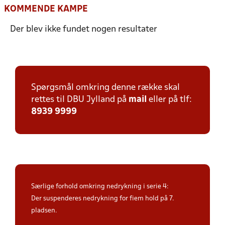
KOMMENDE KAMPE
Der blev ikke fundet nogen resultater
Spørgsmål omkring denne række skal
rettes til DBU Jylland på
mail
eller på tlf:
8939 9999
Særlige forhold omkring nedrykning i serie 4:
Der suspenderes nedrykning for fiem hold på 7.
pladsen.