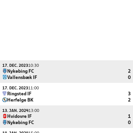
17. DEC. 2023
10:30
Nykøbing FC
2
Vallensbæk IF
0
17. DEC. 2023
11:00
Ringsted IF
3
Herfølge BK
2
13. JAN. 2024
13:00
Hvidovre IF
1
Nykøbing FC
0