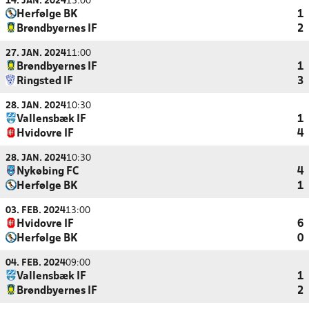
14. JAN. 2024
15:00
Herfølge BK
1
Brøndbyernes IF
2
27. JAN. 2024
11:00
Brøndbyernes IF
1
Ringsted IF
3
28. JAN. 2024
10:30
Vallensbæk IF
1
Hvidovre IF
4
28. JAN. 2024
10:30
Nykøbing FC
4
Herfølge BK
1
03. FEB. 2024
13:00
Hvidovre IF
6
Herfølge BK
0
04. FEB. 2024
09:00
Vallensbæk IF
1
Brøndbyernes IF
2