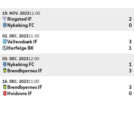
19. NOV. 2023
11:00
Ringsted IF
2
Nykøbing FC
0
02. DEC. 2023
11:30
Vallensbæk IF
3
Herfølge BK
1
03. DEC. 2023
12:00
Nykøbing FC
1
Brøndbyernes IF
3
16. DEC. 2023
11:00
Brøndbyernes IF
3
Hvidovre IF
0