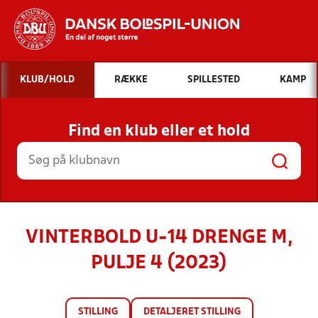
Hvad vil du søge efter?
KLUB/HOLD
RÆKKE
SPILLESTED
KAMP
INDHOLD OG NYHEDER
Find en klub eller et hold
STILLINGER, RESULTATER, KLUBBER OG
HOLD
VINTERBOLD U-14 DRENGE M,
PULJE 4 (2023)
STILLING
DETALJERET STILLING