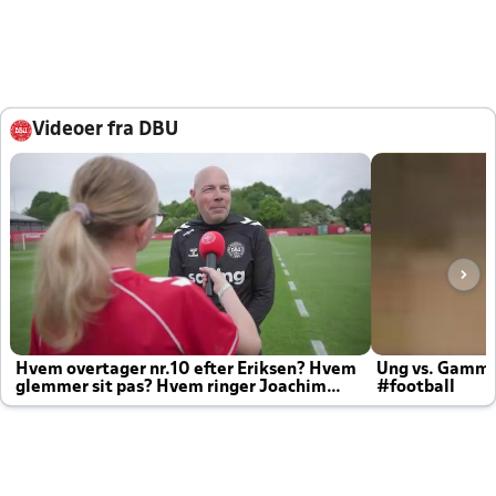
Videoer fra DBU
Hvem overtager nr.10 efter Eriksen? Hvem
Ung vs. Gamm
glemmer sit pas? Hvem ringer Joachim
#football
altid til efter kampe?