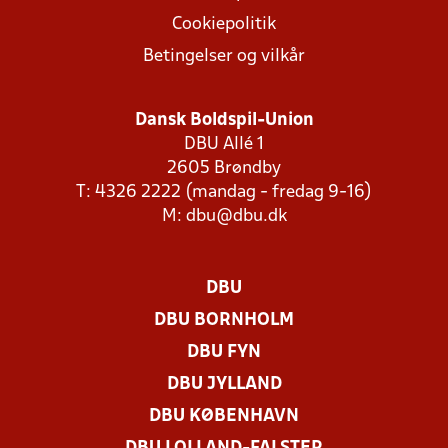
Cookiepolitik
Betingelser og vilkår
Dansk Boldspil-Union
DBU Allé 1
2605 Brøndby
T: 4326 2222 (mandag - fredag 9-16)
M:
dbu@dbu.dk
DBU
DBU BORNHOLM
DBU FYN
DBU JYLLAND
DBU KØBENHAVN