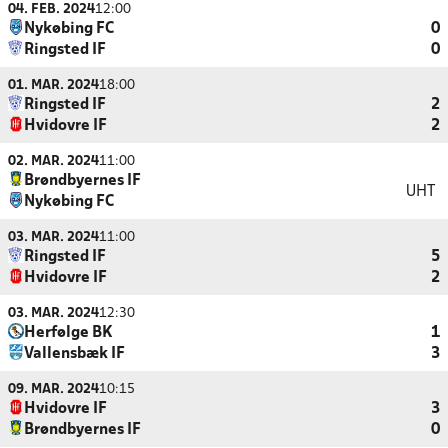
04. FEB. 2024
12:00
Nykøbing FC
0
Ringsted IF
0
01. MAR. 2024
18:00
Ringsted IF
2
Hvidovre IF
2
02. MAR. 2024
11:00
Brøndbyernes IF
UHT
Nykøbing FC
03. MAR. 2024
11:00
Ringsted IF
5
Hvidovre IF
2
03. MAR. 2024
12:30
Herfølge BK
1
Vallensbæk IF
3
09. MAR. 2024
10:15
Hvidovre IF
3
Brøndbyernes IF
0