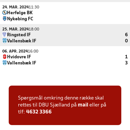
24. MAR. 2024
11:30
Herfølge BK
Nykøbing FC
25. MAR. 2024
18:00
Ringsted IF
6
Vallensbæk IF
0
06. APR. 2024
16:00
Hvidovre IF
1
Vallensbæk IF
3
Spørgsmål omkring denne række skal
rettes til DBU Sjælland på
mail
eller på
tlf:
4632 3366