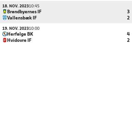
18. NOV. 2023
10:45
Brøndbyernes IF
3
Vallensbæk IF
2
19. NOV. 2023
10:00
Herfølge BK
4
Hvidovre IF
2