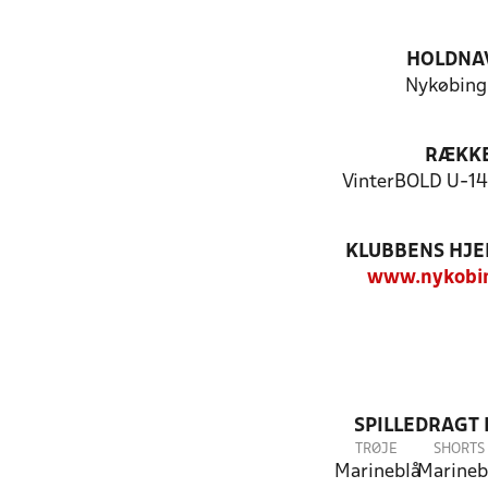
HOLDNA
Nykøbing
RÆKK
VinterBOLD U-14
KLUBBENS HJ
www.nykobin
SPILLEDRAGT
TRØJE
SHORTS
Marineblå
Marineb