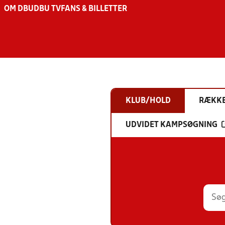
OM DBU
DBU TV
FANS & BILLETTER
KLUB/HOLD
RÆKK
UDVIDET KAMPSØGNING