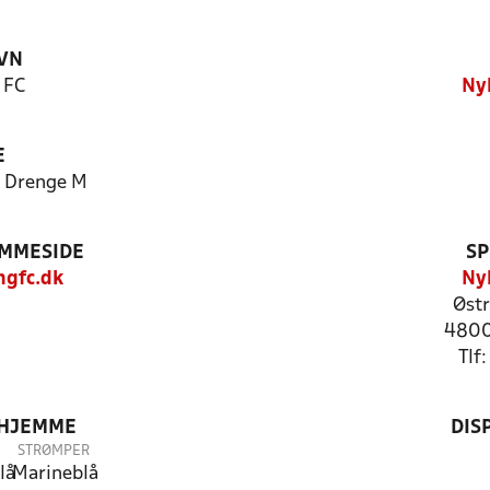
VN
 FC
Ny
E
 Drenge M
EMMESIDE
SP
gfc.dk
Ny
Østr
4800
Tlf
 HJEMME
DIS
STRØMPER
lå
Marineblå