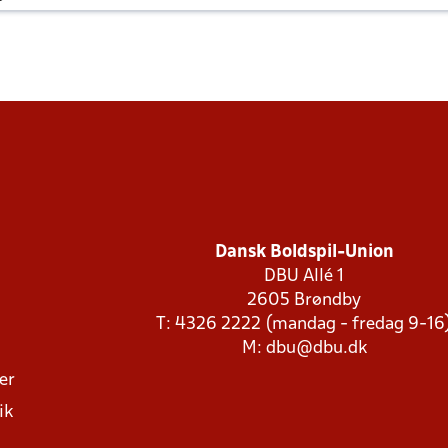
Dansk Boldspil-Union
DBU Allé 1
2605 Brøndby
T: 4326 2222 (mandag - fredag 9-16
M:
dbu@dbu.dk
ger
ik