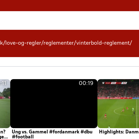
k/love-og-regler/reglementer/vinterbold-reglement/
:11
00:19
en?
Ung vs. Gammel #fordanmark #dbu
Highlights: Danma
ger
#football