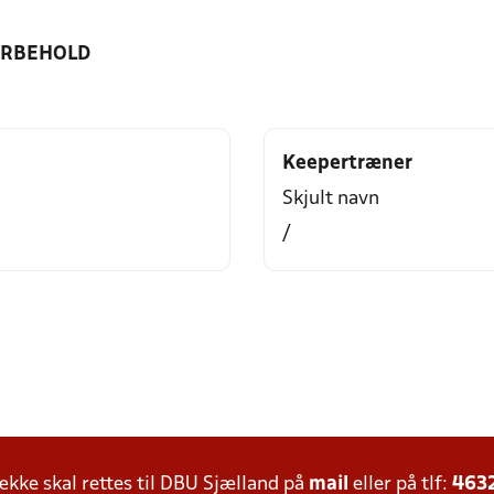
ORBEHOLD
Keepertræner
Skjult navn
/
ke skal rettes til DBU Sjælland på
mail
eller på tlf:
463