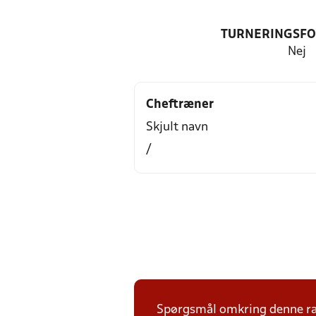
TURNERINGSF
Nej
Cheftræner
Skjult navn
/
Spørgsmål omkring denne ræk