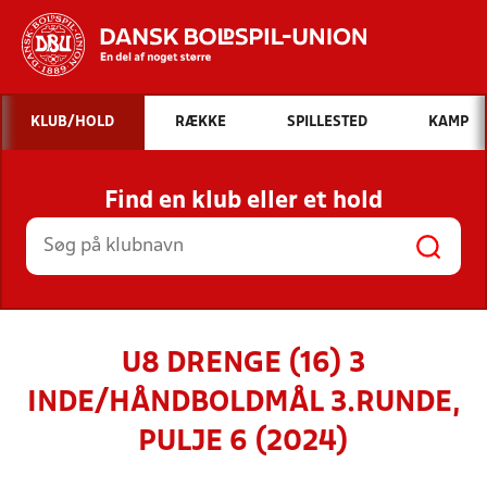
Hvad vil du søge efter?
KLUB/HOLD
RÆKKE
SPILLESTED
KAMP
INDHOLD OG NYHEDER
Find en klub eller et hold
STILLINGER, RESULTATER, KLUBBER OG
HOLD
U8 DRENGE (16) 3
INDE/HÅNDBOLDMÅL 3.RUNDE,
PULJE 6 (2024)