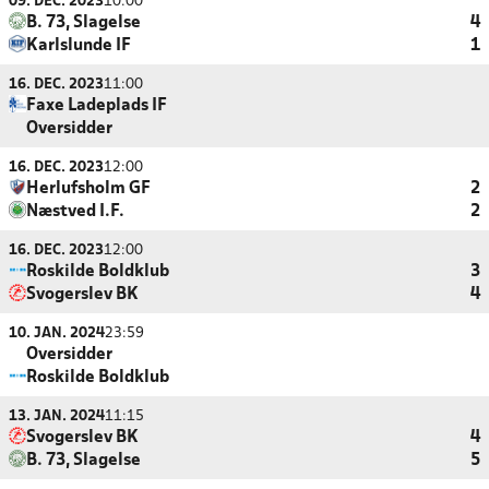
09. DEC. 2023
10:00
B. 73, Slagelse
4
Karlslunde IF
1
16. DEC. 2023
11:00
Faxe Ladeplads IF
Oversidder
16. DEC. 2023
12:00
Herlufsholm GF
2
Næstved I.F.
2
16. DEC. 2023
12:00
Roskilde Boldklub
3
Svogerslev BK
4
10. JAN. 2024
23:59
Oversidder
Roskilde Boldklub
13. JAN. 2024
11:15
Svogerslev BK
4
B. 73, Slagelse
5