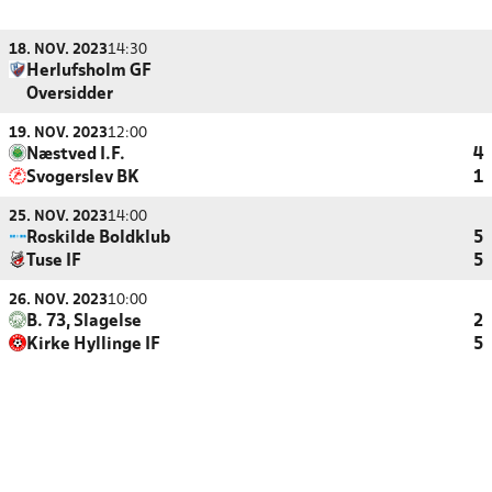
18. NOV. 2023
14:30
Herlufsholm GF
Oversidder
19. NOV. 2023
12:00
Næstved I.F.
4
Svogerslev BK
1
25. NOV. 2023
14:00
Roskilde Boldklub
5
Tuse IF
5
26. NOV. 2023
10:00
B. 73, Slagelse
2
Kirke Hyllinge IF
5