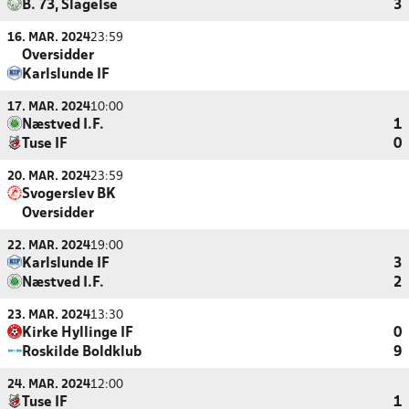
B. 73, Slagelse
3
16. MAR. 2024
23:59
Oversidder
Karlslunde IF
17. MAR. 2024
10:00
Næstved I.F.
1
Tuse IF
0
20. MAR. 2024
23:59
Svogerslev BK
Oversidder
22. MAR. 2024
19:00
Karlslunde IF
3
Næstved I.F.
2
23. MAR. 2024
13:30
Kirke Hyllinge IF
0
Roskilde Boldklub
9
24. MAR. 2024
12:00
Tuse IF
1