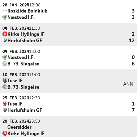
28. JAN. 2024
12:00
Roskilde Boldklub
3
Næstved I.F.
3
04. FEB. 2024
11:30
Kirke Hyllinge IF
2
Herlufsholm GF
12
04. FEB. 2024
13:00
Næstved I.F.
0
B. 73, Slagelse
6
10. FEB. 2024
11:00
Tuse IF
ANN
B. 73, Slagelse
25. FEB. 2024
12:30
Tuse IF
1
Herlufsholm GF
7
28. FEB. 2024
23:59
Oversidder
Kirke Hyllinge IF