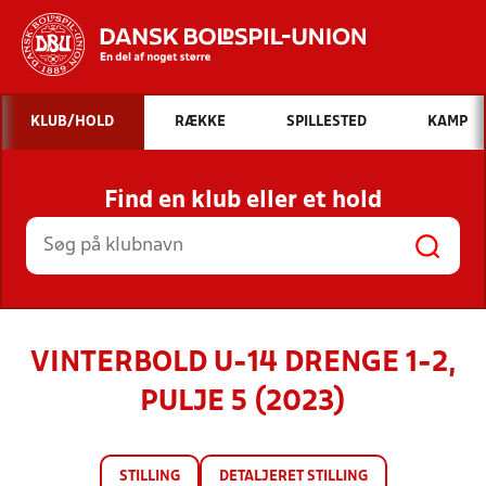
Hvad vil du søge efter?
KLUB/HOLD
RÆKKE
SPILLESTED
KAMP
INDHOLD OG NYHEDER
Find en klub eller et hold
STILLINGER, RESULTATER, KLUBBER OG
HOLD
VINTERBOLD U-14 DRENGE 1-2,
PULJE 5 (2023)
STILLING
DETALJERET STILLING