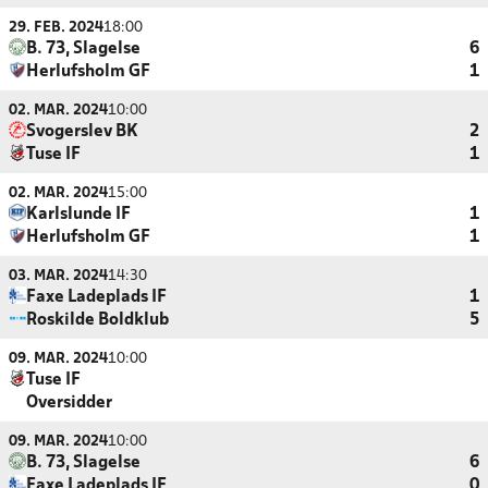
29. FEB. 2024
18:00
B. 73, Slagelse
6
Herlufsholm GF
1
02. MAR. 2024
10:00
Svogerslev BK
2
Tuse IF
1
02. MAR. 2024
15:00
Karlslunde IF
1
Herlufsholm GF
1
03. MAR. 2024
14:30
Faxe Ladeplads IF
1
Roskilde Boldklub
5
09. MAR. 2024
10:00
Tuse IF
Oversidder
09. MAR. 2024
10:00
B. 73, Slagelse
6
Faxe Ladeplads IF
0