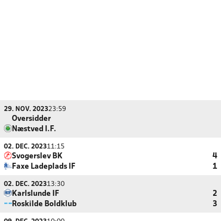
29. NOV. 2023
23:59
Oversidder
Næstved I.F.
02. DEC. 2023
11:15
Svogerslev BK
4
Faxe Ladeplads IF
1
02. DEC. 2023
13:30
Karlslunde IF
2
Roskilde Boldklub
3