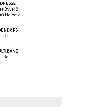
DRESSE
se Byvej 8
00 Holbæk
DENDØRS
Ja
LTIBANE
Nej