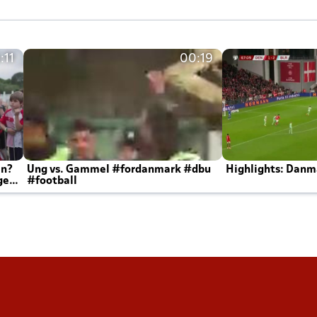
:11
00:19
en?
Ung vs. Gammel #fordanmark #dbu
Highlights: Danma
ger
#football