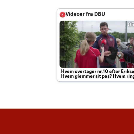
Videoer fra DBU
05
Hvem overtager nr.10 efter Eriks
Hvem glemmer sit pas? Hvem rin
Joachim altid til efter kampe?