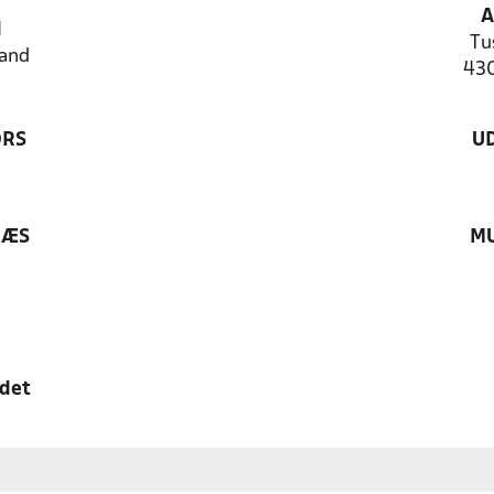
A
N
Tu
and
43
ØRS
U
RÆS
MU
edet