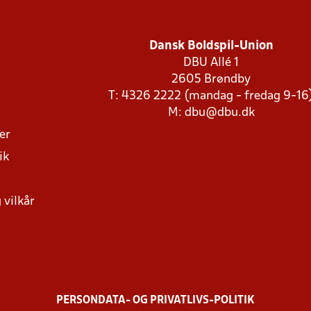
Dansk Boldspil-Union
DBU Allé 1
2605 Brøndby
T: 4326 2222 (mandag - fredag 9-16
M:
dbu@dbu.dk
ger
ik
 vilkår
PERSONDATA- OG PRIVATLIVS-POLITIK