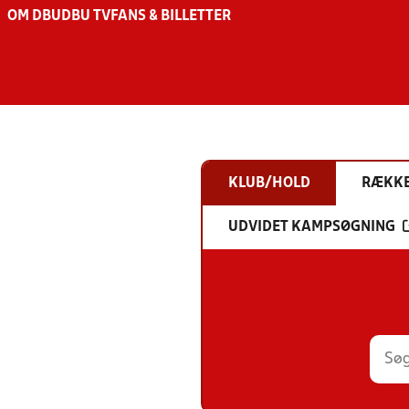
OM DBU
DBU TV
FANS & BILLETTER
KLUB/HOLD
RÆKK
UDVIDET KAMPSØGNING