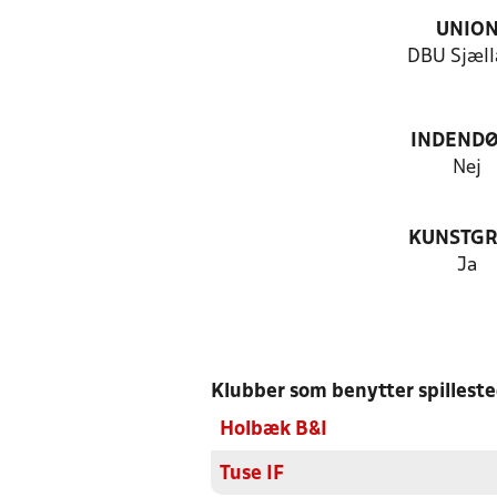
UNIO
DBU Sjæll
INDEND
Nej
KUNSTG
Ja
Klubber som benytter spillest
Holbæk B&I
Tuse IF