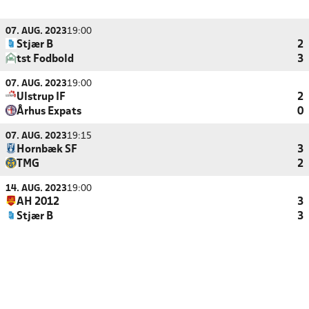
07. AUG. 2023
19:00
Stjær B
2
tst Fodbold
3
07. AUG. 2023
19:00
Ulstrup IF
2
Århus Expats
0
07. AUG. 2023
19:15
Hornbæk SF
3
TMG
2
14. AUG. 2023
19:00
AH 2012
3
Stjær B
3