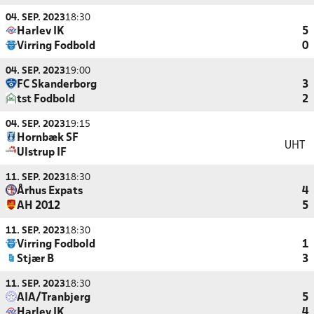
04. SEP. 2023
18:30
Harlev IK
5
Virring Fodbold
0
04. SEP. 2023
19:00
FC Skanderborg
3
tst Fodbold
2
04. SEP. 2023
19:15
Hornbæk SF
UHT
Ulstrup IF
11. SEP. 2023
18:30
Århus Expats
4
AH 2012
5
11. SEP. 2023
18:30
Virring Fodbold
1
Stjær B
3
11. SEP. 2023
18:30
AIA/Tranbjerg
5
Harlev IK
4