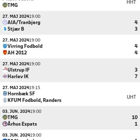
HHT
TMG
27. MAJ 2024
19:00
AIA/Tranbjerg
4
Stjær B
3
27. MAJ 2024
19:00
Virring Fodbold
4
AH 2012
4
27. MAJ 2024
19:00
Ulstrup IF
3
Harlev IK
7
27. MAJ 2024
19:15
Hornbæk SF
UHT
KFUM Fodbold, Randers
03. JUN. 2024
19:00
TMG
10
Århus Expats
1
03. JUN. 2024
19:00