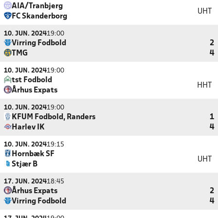
AIA/Tranbjerg
UHT
FC Skanderborg
10. JUN. 2024
19:00
Virring Fodbold
2
TMG
4
10. JUN. 2024
19:00
tst Fodbold
HHT
Århus Expats
10. JUN. 2024
19:00
KFUM Fodbold, Randers
1
Harlev IK
4
10. JUN. 2024
19:15
Hornbæk SF
UHT
Stjær B
17. JUN. 2024
18:45
Århus Expats
2
Virring Fodbold
4