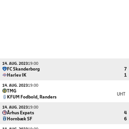
14. AUG. 2023
19:00
FC Skanderborg
7
Harlev IK
1
14. AUG. 2023
19:00
TMG
UHT
KFUM Fodbold, Randers
14. AUG. 2023
19:00
Århus Expats
4
Hornbæk SF
6