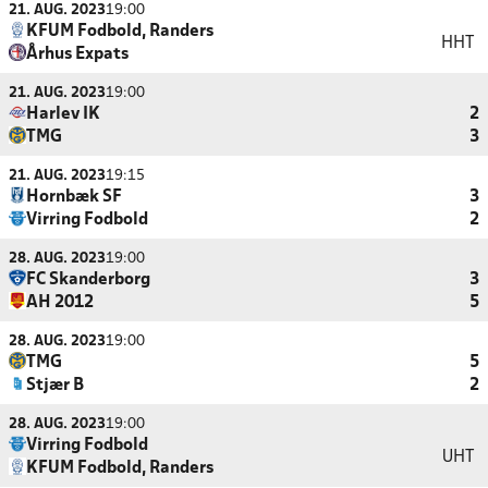
21. AUG. 2023
19:00
KFUM Fodbold, Randers
HHT
Århus Expats
21. AUG. 2023
19:00
Harlev IK
2
TMG
3
21. AUG. 2023
19:15
Hornbæk SF
3
Virring Fodbold
2
28. AUG. 2023
19:00
FC Skanderborg
3
AH 2012
5
28. AUG. 2023
19:00
TMG
5
Stjær B
2
28. AUG. 2023
19:00
Virring Fodbold
UHT
KFUM Fodbold, Randers