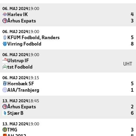
06. MAJ 2024
19:00
Harlev IK
4
Århus Expats
3
06. MAJ 2024
19:00
KFUM Fodbold, Randers
5
Virring Fodbold
8
06. MAJ 2024
19:00
Ulstrup IF
UHT
tst Fodbold
06. MAJ 2024
19:15
Hornbæk SF
5
AIA/Tranbjerg
1
13. MAJ 2024
18:45
Århus Expats
2
Stjær B
6
13. MAJ 2024
19:00
TMG
3