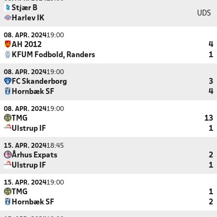
Stjær B
UDS
Harlev IK
08. APR. 2024
19:00
AH 2012
4
KFUM Fodbold, Randers
1
08. APR. 2024
19:00
FC Skanderborg
3
Hornbæk SF
4
08. APR. 2024
19:00
TMG
13
Ulstrup IF
1
15. APR. 2024
18:45
Århus Expats
2
Ulstrup IF
1
15. APR. 2024
19:00
TMG
1
Hornbæk SF
2