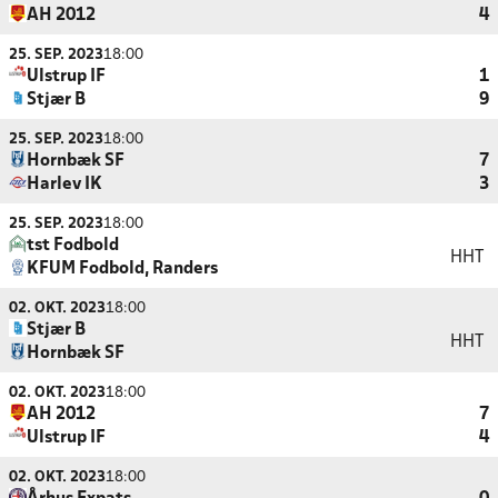
AH 2012
4
25. SEP. 2023
18:00
Ulstrup IF
1
Stjær B
9
25. SEP. 2023
18:00
Hornbæk SF
7
Harlev IK
3
25. SEP. 2023
18:00
tst Fodbold
HHT
KFUM Fodbold, Randers
02. OKT. 2023
18:00
Stjær B
HHT
Hornbæk SF
02. OKT. 2023
18:00
AH 2012
7
Ulstrup IF
4
02. OKT. 2023
18:00