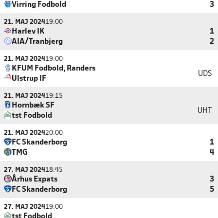
Virring Fodbold
3
21. MAJ 2024
19:00
Harlev IK
1
AIA/Tranbjerg
2
21. MAJ 2024
19:00
KFUM Fodbold, Randers
UDS
Ulstrup IF
21. MAJ 2024
19:15
Hornbæk SF
UHT
tst Fodbold
21. MAJ 2024
20:00
FC Skanderborg
1
TMG
4
27. MAJ 2024
18:45
Århus Expats
3
FC Skanderborg
5
27. MAJ 2024
19:00
tst Fodbold