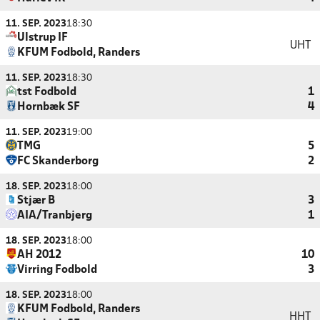
11. SEP. 2023
18:30
Ulstrup IF
UHT
KFUM Fodbold, Randers
11. SEP. 2023
18:30
tst Fodbold
1
Hornbæk SF
4
11. SEP. 2023
19:00
TMG
5
FC Skanderborg
2
18. SEP. 2023
18:00
Stjær B
3
AIA/Tranbjerg
1
18. SEP. 2023
18:00
AH 2012
10
Virring Fodbold
3
18. SEP. 2023
18:00
KFUM Fodbold, Randers
HHT