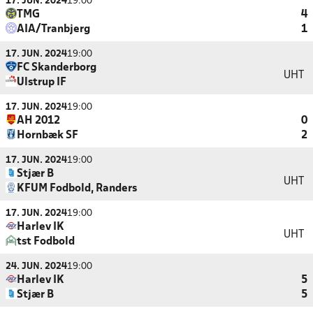
17. JUN. 2024
19:00
TMG
4
AIA/Tranbjerg
1
17. JUN. 2024
19:00
FC Skanderborg
UHT
Ulstrup IF
17. JUN. 2024
19:00
AH 2012
0
Hornbæk SF
2
17. JUN. 2024
19:00
Stjær B
UHT
KFUM Fodbold, Randers
17. JUN. 2024
19:00
Harlev IK
UHT
tst Fodbold
24. JUN. 2024
19:00
Harlev IK
5
Stjær B
5