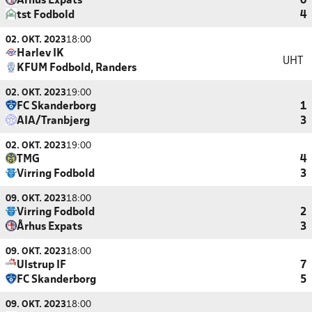
Århus Expats
0
tst Fodbold
4
02. OKT. 2023
18:00
Harlev IK
UHT
KFUM Fodbold, Randers
02. OKT. 2023
19:00
FC Skanderborg
1
AIA/Tranbjerg
3
02. OKT. 2023
19:00
TMG
4
Virring Fodbold
3
09. OKT. 2023
18:00
Virring Fodbold
2
Århus Expats
3
09. OKT. 2023
18:00
Ulstrup IF
7
FC Skanderborg
5
09. OKT. 2023
18:00