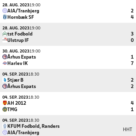
28. AUG. 2023
19:00
AIA/Tranbjerg
2
Hornbæk SF
4
28. AUG. 2023
19:00
tst Fodbold
3
Ulstrup IF
0
30. AUG. 2023
19:00
Århus Expats
1
Harlev IK
7
04. SEP. 2023
18:30
Stjær B
2
Århus Expats
2
04. SEP. 2023
18:30
AH 2012
4
TMG
1
04. SEP. 2023
18:30
KFUM Fodbold, Randers
HHT
AIA/Tranbjerg