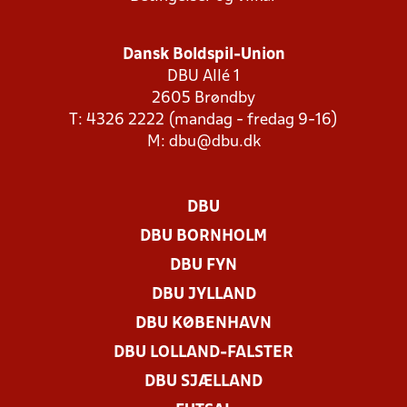
Dansk Boldspil-Union
DBU Allé 1
2605 Brøndby
T: 4326 2222 (mandag - fredag 9-16)
M:
dbu@dbu.dk
DBU
DBU BORNHOLM
DBU FYN
DBU JYLLAND
DBU KØBENHAVN
DBU LOLLAND-FALSTER
DBU SJÆLLAND