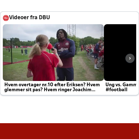
Videoer fra DBU
Hvem overtager nr.10 efter Eriksen? Hvem
Ung vs. Gamm
glemmer sit pas? Hvem ringer Joachim
#football
altid til efter kampe?