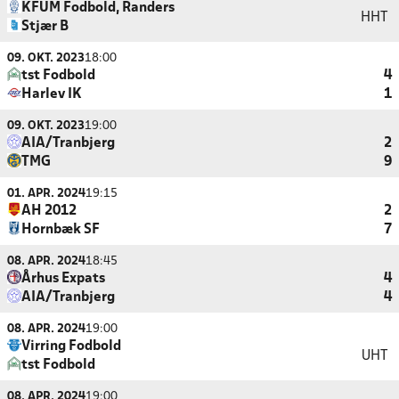
KFUM Fodbold, Randers
HHT
Stjær B
09. OKT. 2023
18:00
tst Fodbold
4
Harlev IK
1
09. OKT. 2023
19:00
AIA/Tranbjerg
2
TMG
9
01. APR. 2024
19:15
AH 2012
2
Hornbæk SF
7
08. APR. 2024
18:45
Århus Expats
4
AIA/Tranbjerg
4
08. APR. 2024
19:00
Virring Fodbold
UHT
tst Fodbold
08. APR. 2024
19:00