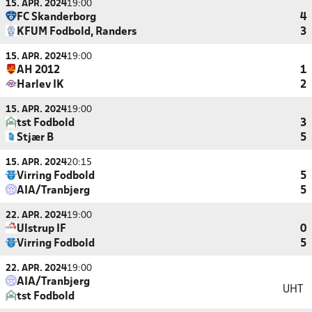
15. APR. 2024
19:00
FC Skanderborg
4
KFUM Fodbold, Randers
3
15. APR. 2024
19:00
AH 2012
1
Harlev IK
2
15. APR. 2024
19:00
tst Fodbold
3
Stjær B
5
15. APR. 2024
20:15
Virring Fodbold
5
AIA/Tranbjerg
5
22. APR. 2024
19:00
Ulstrup IF
0
Virring Fodbold
5
22. APR. 2024
19:00
AIA/Tranbjerg
UHT
tst Fodbold