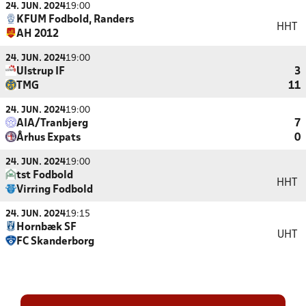
24. JUN. 2024
19:00
KFUM Fodbold, Randers
HHT
AH 2012
24. JUN. 2024
19:00
Ulstrup IF
3
TMG
11
24. JUN. 2024
19:00
AIA/Tranbjerg
7
Århus Expats
0
24. JUN. 2024
19:00
tst Fodbold
HHT
Virring Fodbold
24. JUN. 2024
19:15
Hornbæk SF
UHT
FC Skanderborg