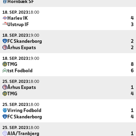
Hornbæk SF
18. SEP. 2023
18:00
Harlev IK
4
Ulstrup IF
3
18. SEP. 2023
19:00
FC Skanderborg
2
Århus Expats
2
18. SEP. 2023
19:00
TMG
8
tst Fodbold
6
25. SEP. 2023
18:00
Århus Expats
1
TMG
4
25. SEP. 2023
18:00
Virring Fodbold
1
FC Skanderborg
4
25. SEP. 2023
18:00
AIA/Tranbjerg
1