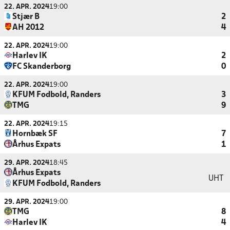
22. APR. 2024
19:00
Stjær B
2
AH 2012
4
22. APR. 2024
19:00
Harlev IK
2
FC Skanderborg
0
22. APR. 2024
19:00
KFUM Fodbold, Randers
3
TMG
9
22. APR. 2024
19:15
Hornbæk SF
7
Århus Expats
1
29. APR. 2024
18:45
Århus Expats
UHT
KFUM Fodbold, Randers
29. APR. 2024
19:00
TMG
8
Harlev IK
4