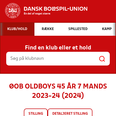
Hvad vil du søge efter?
KLUB/HOLD
RÆKKE
SPILLESTED
KAMP
INDHOLD OG NYHEDER
Find en klub eller et hold
STILLINGER, RESULTATER, KLUBBER OG
HOLD
ØOB OLDBOYS 45 ÅR 7 MANDS
2023-24 (2024)
STILLING
DETALJERET STILLING