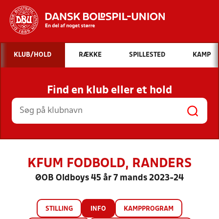
Hvad vil du søge efter?
KLUB/HOLD
RÆKKE
SPILLESTED
KAMP
INDHOLD OG NYHEDER
Find en klub eller et hold
STILLINGER, RESULTATER, KLUBBER OG
HOLD
KFUM FODBOLD, RANDERS
ØOB Oldboys 45 år 7 mands 2023-24
STILLING
INFO
KAMPPROGRAM