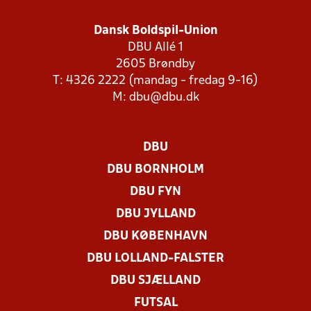
Dansk Boldspil-Union
DBU Allé 1
2605 Brøndby
T: 4326 2222 (mandag - fredag 9-16)
M:
dbu@dbu.dk
DBU
DBU BORNHOLM
DBU FYN
DBU JYLLAND
DBU KØBENHAVN
DBU LOLLAND-FALSTER
DBU SJÆLLAND
FUTSAL