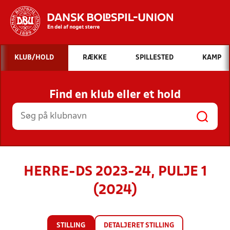
Hvad vil du søge efter?
KLUB/HOLD
RÆKKE
SPILLESTED
KAMP
INDHOLD OG NYHEDER
Find en klub eller et hold
STILLINGER, RESULTATER, KLUBBER OG
HOLD
HERRE-DS 2023-24, PULJE 1
(2024)
STILLING
DETALJERET STILLING