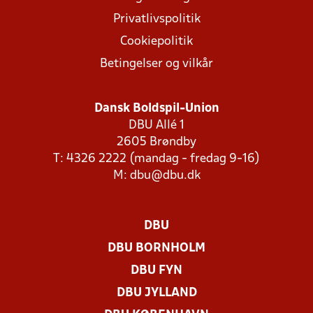
Privatlivspolitik
Cookiepolitik
Betingelser og vilkår
Dansk Boldspil-Union
DBU Allé 1
2605 Brøndby
T: 4326 2222 (mandag - fredag 9-16)
M:
dbu@dbu.dk
DBU
DBU BORNHOLM
DBU FYN
DBU JYLLAND