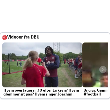
Videoer fra DBU
Hvem overtager nr.10 efter Eriksen? Hvem
Ung vs. Gamm
glemmer sit pas? Hvem ringer Joachim
#football
altid til efter kampe?