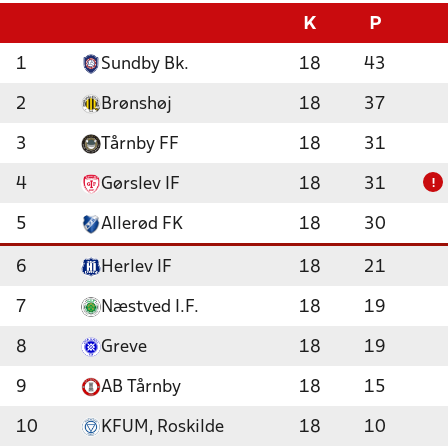
K
P
1
Sundby Bk.
18
43
2
Brønshøj
18
37
3
Tårnby FF
18
31
4
Gørslev IF
18
31
!
5
Allerød FK
18
30
6
Herlev IF
18
21
7
Næstved I.F.
18
19
8
Greve
18
19
9
AB Tårnby
18
15
10
KFUM, Roskilde
18
10