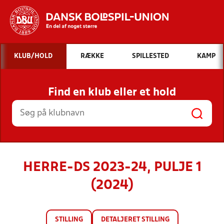
Hvad vil du søge efter?
KLUB/HOLD
RÆKKE
SPILLESTED
KAMP
INDHOLD OG NYHEDER
Find en klub eller et hold
STILLINGER, RESULTATER, KLUBBER OG
HOLD
HERRE-DS 2023-24, PULJE 1
(2024)
STILLING
DETALJERET STILLING