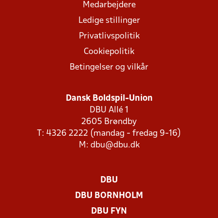
Medarbejdere
Ledige stillinger
Privatlivspolitik
Cookiepolitik
Betingelser og vilkår
Dansk Boldspil-Union
DBU Allé 1
2605 Brøndby
T: 4326 2222 (mandag - fredag 9-16)
M:
dbu@dbu.dk
DBU
DBU BORNHOLM
DBU FYN