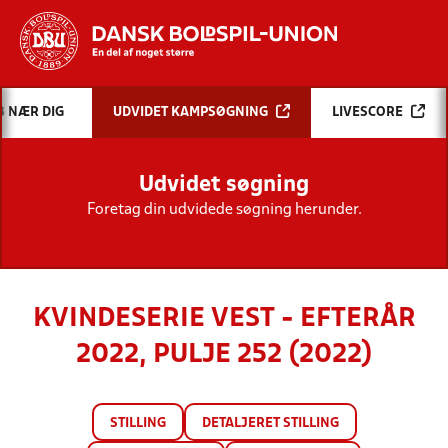
Hvad vil du søge efter?
B NÆR DIG
UDVIDET KAMPSØGNING
LIVESCORE
INDHOLD OG NYHEDER
Udvidet søgning
STILLINGER, RESULTATER, KLUBBER OG
HOLD
Foretag din udvidede søgning herunder.
KVINDESERIE VEST - EFTERÅR
2022, PULJE 252 (2022)
STILLING
DETALJERET STILLING