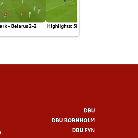
rk - Belarus 2-2
Highlights: Skotland - Danmark 4-2
J
E
DBU
DBU BORNHOLM
DBU FYN
)