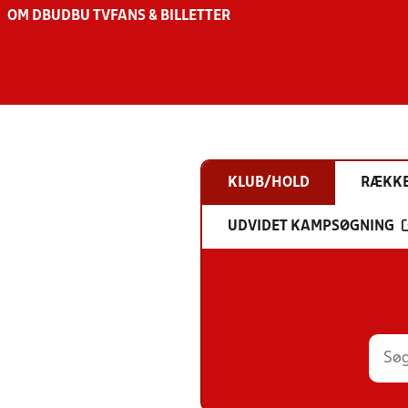
OM DBU
DBU TV
FANS & BILLETTER
KLUB/HOLD
RÆKK
UDVIDET KAMPSØGNING