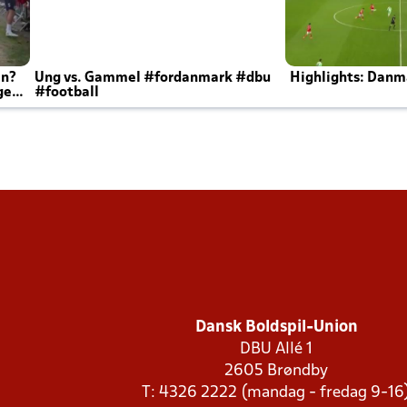
en?
Ung vs. Gammel #fordanmark #dbu
Highlights: Danma
ger
#football
Dansk Boldspil-Union
DBU Allé 1
2605 Brøndby
T: 4326 2222 (mandag - fredag 9-16