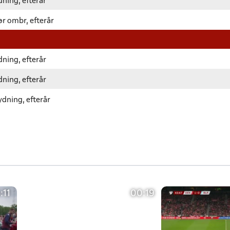
ning, efterår
ør ombr, efterår
ning, efterår
ning, efterår
ydning, efterår
:11
00:19