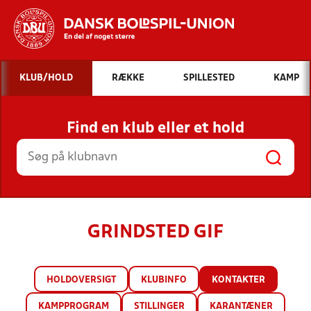
Hvad vil du søge efter?
KLUB/HOLD
RÆKKE
SPILLESTED
KAMP
INDHOLD OG NYHEDER
Find en klub eller et hold
STILLINGER, RESULTATER, KLUBBER OG
HOLD
GRINDSTED GIF
HOLDOVERSIGT
KLUBINFO
KONTAKTER
KAMPPROGRAM
STILLINGER
KARANTÆNER