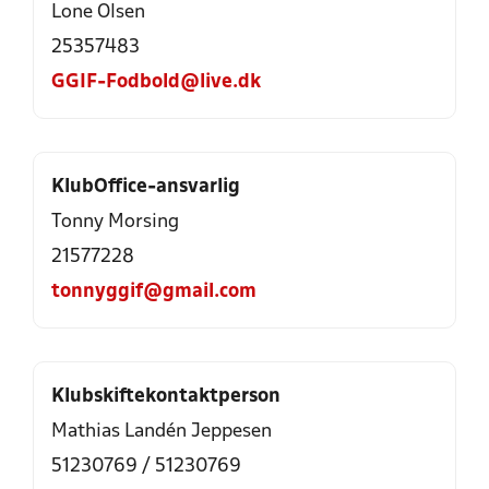
Lone Olsen
25357483
GGIF-Fodbold@live.dk
KlubOffice-ansvarlig
Tonny Morsing
21577228
tonnyggif@gmail.com
Klubskiftekontaktperson
Mathias Landén Jeppesen
51230769
/
51230769