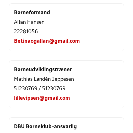
Børneformand
Allan Hansen
22281056
Betinaogallan@gmail.com
Børneudviklingstræner
Mathias Landén Jeppesen
51230769
/
51230769
lillevipsen@gmail.com
DBU Børneklub-ansvarlig