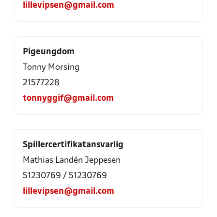
lillevipsen@gmail.com
Pigeungdom
Tonny Morsing
21577228
tonnyggif@gmail.com
Spillercertifikatansvarlig
Mathias Landén Jeppesen
51230769
/
51230769
lillevipsen@gmail.com