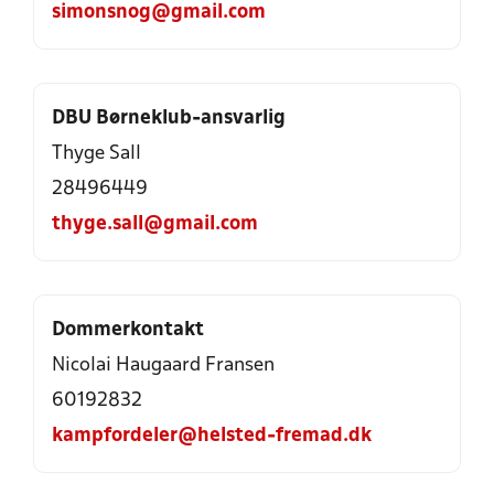
simonsnog@gmail.com
DBU Børneklub-ansvarlig
Thyge Sall
28496449
thyge.sall@gmail.com
Dommerkontakt
Nicolai Haugaard Fransen
60192832
kampfordeler@helsted-fremad.dk