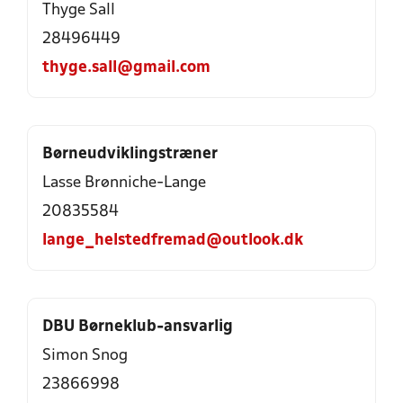
Thyge Sall
28496449
thyge.sall@gmail.com
Børneudviklingstræner
Lasse Brønniche-Lange
20835584
lange_helstedfremad@outlook.dk
DBU Børneklub-ansvarlig
Simon Snog
23866998