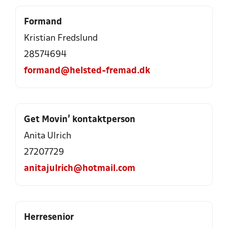
Formand
Kristian Fredslund
28574694
formand@helsted-fremad.dk
Get Movin’ kontaktperson
Anita Ulrich
27207729
anitajulrich@hotmail.com
Herresenior