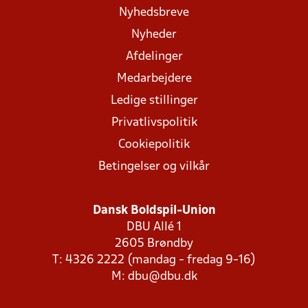
Nyhedsbreve
Nyheder
Afdelinger
Medarbejdere
Ledige stillinger
Privatlivspolitik
Cookiepolitik
Betingelser og vilkår
Dansk Boldspil-Union
DBU Allé 1
2605 Brøndby
T: 4326 2222 (mandag - fredag 9-16)
M:
dbu@dbu.dk