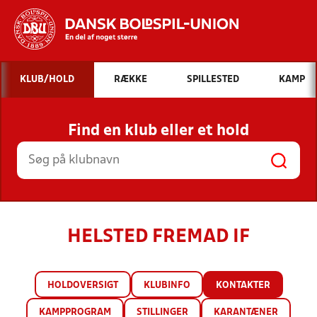
Hvad vil du søge efter?
KLUB/HOLD
RÆKKE
SPILLESTED
KAMP
INDHOLD OG NYHEDER
Find en klub eller et hold
STILLINGER, RESULTATER, KLUBBER OG
HOLD
HELSTED FREMAD IF
HOLDOVERSIGT
KLUBINFO
KONTAKTER
KAMPPROGRAM
STILLINGER
KARANTÆNER