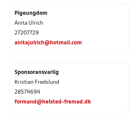
Pigeungdom
Anita Ulrich
27207729
anitajulrich@hotmail.com
Sponsoransvarlig
Kristian Fredslund
28574694
formand@helsted-fremad.dk