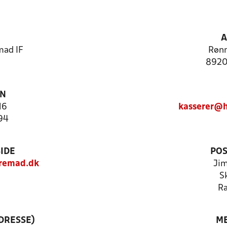
A
mad IF
Rønn
8920
ON
16
kasserer@h
94
IDE
POS
remad.dk
Jim
S
Ra
DRESSE)
ME