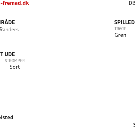
d-fremad.dk
DB
RÅDE
SPILLE
TRØJE
Randers
Grøn
T UDE
STRØMPER
Sort
lsted