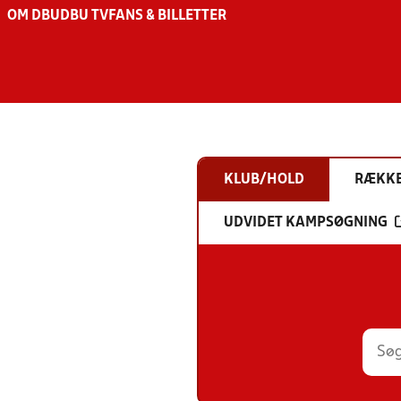
OM DBU
DBU TV
FANS & BILLETTER
KLUB/HOLD
RÆKK
UDVIDET KAMPSØGNING