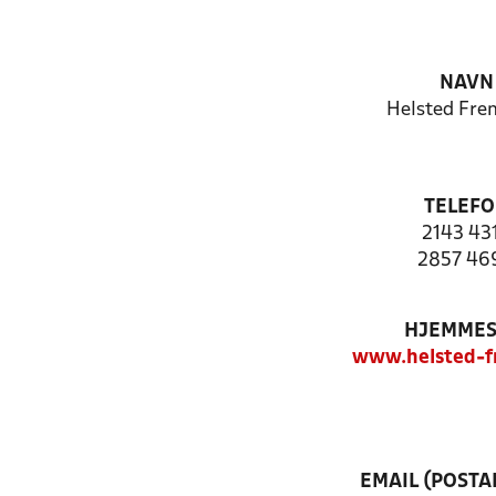
NAVN
Helsted Fre
TELEF
2143 43
2857 46
HJEMMES
www.helsted-f
EMAIL (POSTA