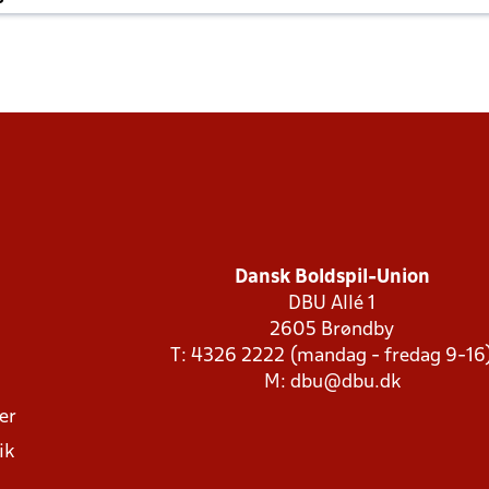
Dansk Boldspil-Union
DBU Allé 1
2605 Brøndby
T: 4326 2222 (mandag - fredag 9-16
M:
dbu@dbu.dk
ger
ik