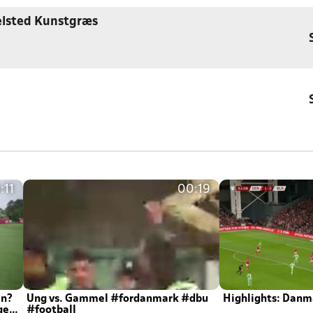
elsted Kunstgræs
:11
00:19
en?
Ung vs. Gammel #fordanmark #dbu
Highlights: Danma
ger
#football