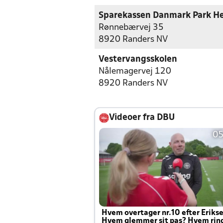
Sparekassen Danmark Park H
Rønnebærvej 35
8920 Randers NV
Vestervangsskolen
Nålemagervej 120
8920 Randers NV
Videoer fra DBU
05
Hvem overtager nr.10 efter Eriks
Hvem glemmer sit pas? Hvem rin