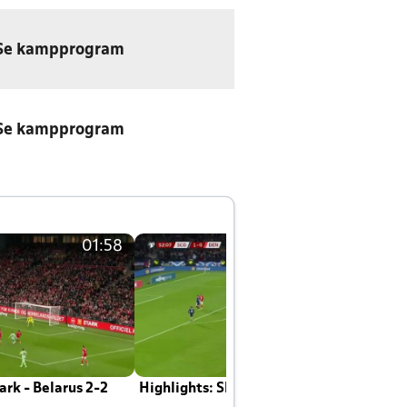
Se kampprogram
Se kampprogram
01:58
01:58
rk - Belarus 2-2
Highlights: Skotland - Danmark 4-2
J
E